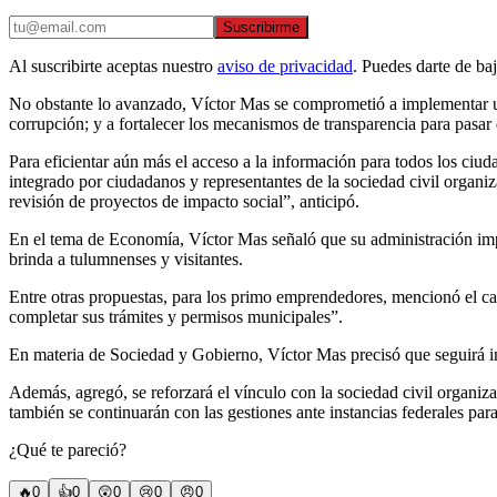
Suscribirme
Al suscribirte aceptas nuestro
aviso de privacidad
. Puedes darte de ba
No obstante lo avanzado, Víctor Mas se comprometió a implementar un 
corrupción; y a fortalecer los mecanismos de transparencia para pasar
Para eficientar aún más el acceso a la información para todos los ciu
integrado por ciudadanos y representantes de la sociedad civil organi
revisión de proyectos de impacto social”, anticipó.
En el tema de Economía, Víctor Mas señaló que su administración imp
brinda a tulumnenses y visitantes.
Entre otras propuestas, para los primo emprendedores, mencionó el ca
completar sus trámites y permisos municipales”.
En materia de Sociedad y Gobierno, Víctor Mas precisó que seguirá im
Además, agregó, se reforzará el vínculo con la sociedad civil organiza
también se continuarán con las gestiones ante instancias federales par
¿Qué te pareció?
🔥
0
👍
0
😲
0
😢
0
😠
0