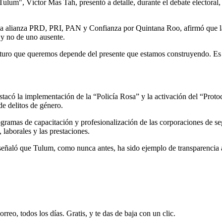
Tulum", Víctor Mas Tah, presentó a detalle, durante el debate electoral
e la alianza PRD, PRI, PAN y Confianza por Quintana Roo, afirmó que l
 y no de uno ausente.
 futuro que queremos depende del presente que estamos construyendo. Es
tacó la implementación de la “Policía Rosa” y la activación del “Prot
de delitos de género.
gramas de capacitación y profesionalización de las corporaciones de segu
 laborales y las prestaciones.
aló que Tulum, como nunca antes, ha sido ejemplo de transparencia al c
rreo, todos los días. Gratis, y te das de baja con un clic.