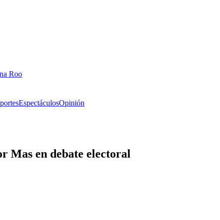
ana Roo
portes
Espectáculos
Opinión
or Mas en debate electoral