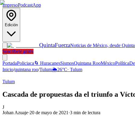
Impreso
Podcast
App
Edición
Quinta
Fuerza
Noticias de México, desde Quint
Suscríbete gratis
Portada
Policiaca
🌀 Huracanes
Sismos
Quintana Roo
México
Política
De
Inicio
/
quintana roo
/
Tulum
🌦️
26
°C
·
Tulum
Tulum
Cascada de propuestas da el triunfo a Víct
J
Johan Azuaje
·
20 de mayo de 2021
·
3
min de lectura