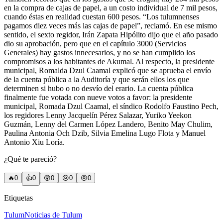
en la compra de cajas de papel, a un costo individual de 7 mil pesos,
cuando éstas en realidad cuestan 600 pesos. “Los tulumnenses
pagamos diez veces más las cajas de papel”, reclamó. En ese mismo
sentido, el sexto regidor, Irán Zapata Hipólito dijo que el año pasado
dio su aprobación, pero que en el capítulo 3000 (Servicios
Generales) hay gastos innecesarios, y no se han cumplido los
compromisos a los habitantes de Akumal. Al respecto, la presidente
municipal, Romalda Dzul Caamal explicó que se aprueba el envío
de la cuenta pública a la Auditoría y que serán ellos los que
determinen si hubo o no desvío del erario. La cuenta pública
finalmente fue votada con nueve votos a favor: la presidente
municipal, Romada Dzul Caamal, el síndico Rodolfo Faustino Pech,
los regidores Lenny Jacquelín Pérez Salazar, Yuriko Yeekon
Guzmán, Lenny del Carmen López Landero, Benito May Chulim,
Paulina Antonia Och Dzib, Silvia Emelina Lugo Flota y Manuel
Antonio Xiu Loría.
¿Qué te pareció?
🔥
0
👍
0
😲
0
😢
0
😠
0
Etiquetas
Tulum
Noticias de Tulum