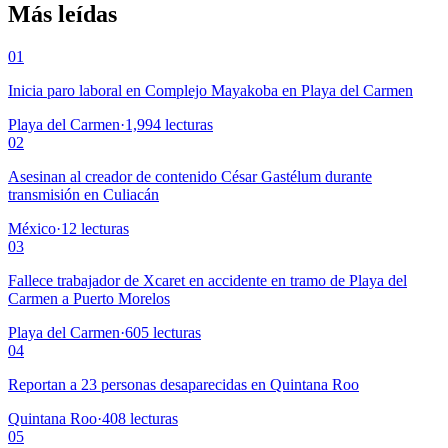
Más leídas
01
Inicia paro laboral en Complejo Mayakoba en Playa del Carmen
Playa del Carmen
·
1,994
lecturas
02
Asesinan al creador de contenido César Gastélum durante
transmisión en Culiacán
México
·
12
lecturas
03
Fallece trabajador de Xcaret en accidente en tramo de Playa del
Carmen a Puerto Morelos
Playa del Carmen
·
605
lecturas
04
Reportan a 23 personas desaparecidas en Quintana Roo
Quintana Roo
·
408
lecturas
05