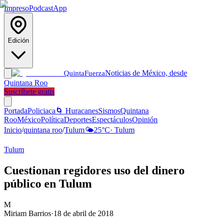
Impreso
Podcast
App
Edición
Noticias de México, desde
Quinta
Fuerza
Quintana Roo
Suscríbete gratis
Portada
Policiaca
🌀 Huracanes
Sismos
Quintana
Roo
México
Política
Deportes
Espectáculos
Opinión
Inicio
/
quintana roo
/
Tulum
🌤️
25
°C
·
Tulum
Tulum
Cuestionan regidores uso del dinero
público en Tulum
M
Miriam Barrios
·
18 de abril de 2018