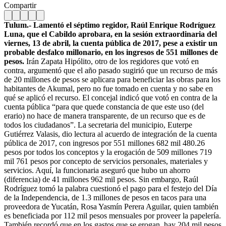
Compartir
Tulum.- Lamentó el séptimo regidor, Raúl Enrique Rodríguez
Luna, que el Cabildo aprobara, en la sesión extraordinaria del
viernes, 13 de abril, la cuenta pública de 2017, pese a existir un
probable desfalco millonario, en los ingresos de 551 millones de
pesos.
Irán Zapata Hipólito, otro de los regidores que votó en
contra, argumentó que el año pasado sugirió que un recurso de más
de 20 millones de pesos se aplicara para beneficiar las obras para los
habitantes de Akumal, pero no fue tomado en cuenta y no sabe en
qué se aplicó el recurso. El concejal indicó que votó en contra de la
cuenta pública “para que quede constancia de que este uso (del
erario) no hace de manera transparente, de un recurso que es de
todos los ciudadanos”. La secretaria del municipio, Euterpe
Gutiérrez Valasis, dio lectura al acuerdo de integración de la cuenta
pública de 2017, con ingresos por 551 millones 682 mil 480.26
pesos por todos los conceptos y la erogación de 509 millones 719
mil 761 pesos por concepto de servicios personales, materiales y
servicios. Aquí, la funcionaria aseguró que hubo un ahorro
(diferencia) de 41 millones 962 mil pesos. Sin embargo, Raúl
Rodríguez tomó la palabra cuestionó el pago para el festejo del Día
de la Independencia, de 1.3 millones de pesos en tacos para una
proveedora de Yucatán, Rosa Yasmín Perera Aguilar, quien también
es beneficiada por 112 mil pesos mensuales por proveer la papelería.
También recordó que en los gastos que se erogan, hay 204 mil pesos