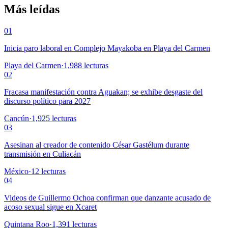
Más leídas
01
Inicia paro laboral en Complejo Mayakoba en Playa del Carmen
Playa del Carmen
·
1,988
lecturas
02
Fracasa manifestación contra Aguakan; se exhibe desgaste del
discurso político para 2027
Cancún
·
1,925
lecturas
03
Asesinan al creador de contenido César Gastélum durante
transmisión en Culiacán
México
·
12
lecturas
04
Videos de Guillermo Ochoa confirman que danzante acusado de
acoso sexual sigue en Xcaret
Quintana Roo
·
1,391
lecturas