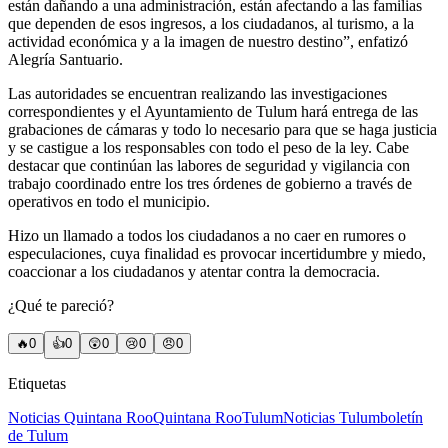
están dañando a una administración, están afectando a las familias
que dependen de esos ingresos, a los ciudadanos, al turismo, a la
actividad económica y a la imagen de nuestro destino”, enfatizó
Alegría Santuario.
Las autoridades se encuentran realizando las investigaciones
correspondientes y el Ayuntamiento de Tulum hará entrega de las
grabaciones de cámaras y todo lo necesario para que se haga justicia
y se castigue a los responsables con todo el peso de la ley. Cabe
destacar que continúan las labores de seguridad y vigilancia con
trabajo coordinado entre los tres órdenes de gobierno a través de
operativos en todo el municipio.
Hizo un llamado a todos los ciudadanos a no caer en rumores o
especulaciones, cuya finalidad es provocar incertidumbre y miedo,
coaccionar a los ciudadanos y atentar contra la democracia.
¿Qué te pareció?
🔥
0
👍
0
😲
0
😢
0
😠
0
Etiquetas
Noticias Quintana Roo
Quintana Roo
Tulum
Noticias Tulum
boletín
de Tulum