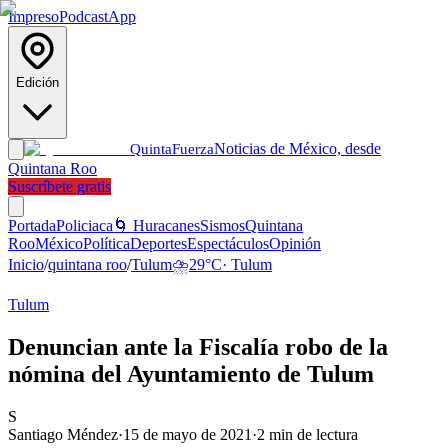
Impreso
Podcast
App
Edición
Noticias de México, desde
Quinta
Fuerza
Quintana Roo
Suscríbete gratis
Portada
Policiaca
🌀 Huracanes
Sismos
Quintana
Roo
México
Política
Deportes
Espectáculos
Opinión
Inicio
/
quintana roo
/
Tulum
⛈️
29
°C
·
Tulum
Tulum
Denuncian ante la Fiscalía robo de la
nómina del Ayuntamiento de Tulum
S
Santiago Méndez
·
15 de mayo de 2021
·
2
min de lectura