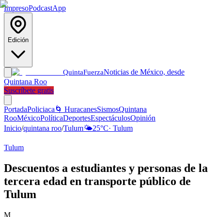
Impreso
Podcast
App
Edición
Noticias de México, desde
Quinta
Fuerza
Quintana Roo
Suscríbete gratis
Portada
Policiaca
🌀 Huracanes
Sismos
Quintana
Roo
México
Política
Deportes
Espectáculos
Opinión
Inicio
/
quintana roo
/
Tulum
🌤️
25
°C
·
Tulum
Tulum
Descuentos a estudiantes y personas de la
tercera edad en transporte público de
Tulum
M