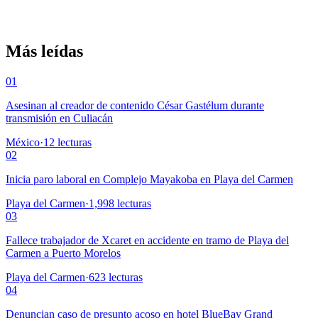
Más leídas
01
Asesinan al creador de contenido César Gastélum durante
transmisión en Culiacán
México
·
12
lecturas
02
Inicia paro laboral en Complejo Mayakoba en Playa del Carmen
Playa del Carmen
·
1,998
lecturas
03
Fallece trabajador de Xcaret en accidente en tramo de Playa del
Carmen a Puerto Morelos
Playa del Carmen
·
623
lecturas
04
Denuncian caso de presunto acoso en hotel BlueBay Grand