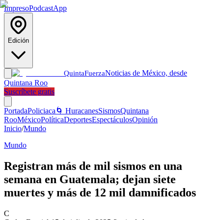
Impreso
Podcast
App
Edición
Noticias de México, desde
Quinta
Fuerza
Quintana Roo
Suscríbete gratis
Portada
Policiaca
🌀 Huracanes
Sismos
Quintana
Roo
México
Política
Deportes
Espectáculos
Opinión
Inicio
/
Mundo
Mundo
Registran más de mil sismos en una
semana en Guatemala; dejan siete
muertes y más de 12 mil damnificados
C