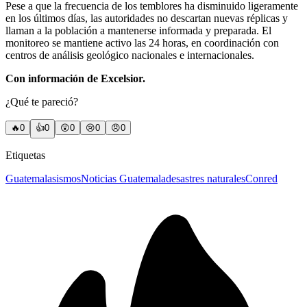
Pese a que la frecuencia de los temblores ha disminuido ligeramente
en los últimos días, las autoridades no descartan nuevas réplicas y
llaman a la población a mantenerse informada y preparada. El
monitoreo se mantiene activo las 24 horas, en coordinación con
centros de análisis geológico nacionales e internacionales.
Con información de Excelsior.
¿Qué te pareció?
🔥
0
👍
0
😲
0
😢
0
😠
0
Etiquetas
Guatemala
sismos
Noticias Guatemala
desastres naturales
Conred