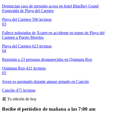
Denuncian caso de presunto acoso en hotel BlueBay Grand
Esmeralda de Playa del Carmen
Playa del Carmen
·
596
lecturas
03
Fallece trabajador de Xcaret en accidente en tramo de Playa del
Carmen a Puerto Morelos
Playa del Carmen
·
623
lecturas
04
Reportan a 23 personas desaparecidas en Quintana Roo
Quintana Roo
·
421
lecturas
05
Joven es asesinado durante ataque armado en Cancún
Cancún
·
475
lecturas
📰 Tu edición de hoy
Recibe el periódico de mañana a las 7:00 am