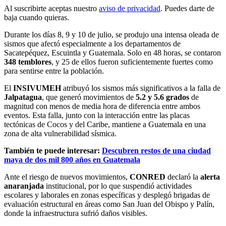
Al suscribirte aceptas nuestro
aviso de privacidad
. Puedes darte de
baja cuando quieras.
Durante los días 8, 9 y 10 de julio, se produjo una intensa oleada de
sismos que afectó especialmente a los departamentos de
Sacatepéquez, Escuintla y Guatemala. Solo en 48 horas, se contaron
348 temblores
, y 25 de ellos fueron suficientemente fuertes como
para sentirse entre la población.
El
INSIVUMEH
atribuyó los sismos más significativos a la falla de
Jalpatagua
, que generó movimientos de
5.2 y 5.6 grados
de
magnitud con menos de media hora de diferencia entre ambos
eventos. Esta falla, junto con la interacción entre las placas
tectónicas de Cocos y del Caribe, mantiene a Guatemala en una
zona de alta vulnerabilidad sísmica.
También te puede interesar:
Descubren restos de una ciudad
maya de dos mil 800 años en Guatemala
Ante el riesgo de nuevos movimientos,
CONRED
declaró la
alerta
anaranjada
institucional, por lo que suspendió actividades
escolares y laborales en zonas específicas y desplegó brigadas de
evaluación estructural en áreas como San Juan del Obispo y Palín,
donde la infraestructura sufrió daños visibles.