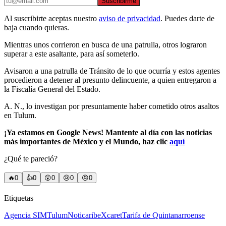
Suscribirme
Al suscribirte aceptas nuestro
aviso de privacidad
. Puedes darte de
baja cuando quieras.
Mientras unos corrieron en busca de una patrulla, otros lograron
superar a este asaltante, para así someterlo.
Avisaron a una patrulla de Tránsito de lo que ocurría y estos agentes
procedieron a detener al presunto delincuente, a quien entregaron a
la Fiscalía General del Estado.
A. N., lo investigan por presuntamente haber cometido otros asaltos
en Tulum.
¡Ya estamos en Google News! Mantente al día con las noticias
más importantes de México y el Mundo, haz clic
aquí
¿Qué te pareció?
🔥
0
👍
0
😲
0
😢
0
😠
0
Etiquetas
Agencia SIM
Tulum
Noticaribe
Xcaret
Tarifa de Quintanarroense