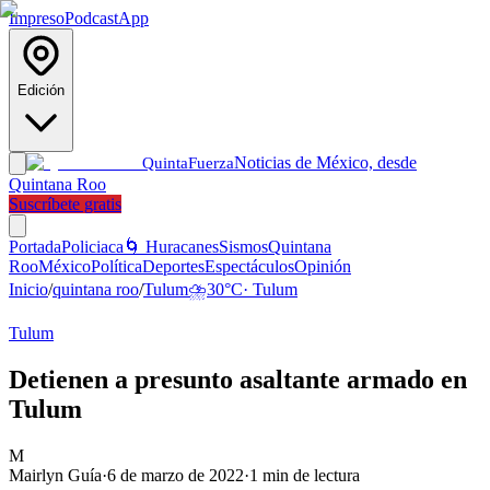
Impreso
Podcast
App
Edición
Noticias de México, desde
Quinta
Fuerza
Quintana Roo
Suscríbete gratis
Portada
Policiaca
🌀 Huracanes
Sismos
Quintana
Roo
México
Política
Deportes
Espectáculos
Opinión
Inicio
/
quintana roo
/
Tulum
⛈️
30
°C
·
Tulum
Tulum
Detienen a presunto asaltante armado en
Tulum
M
Mairlyn Guía
·
6 de marzo de 2022
·
1
min de lectura