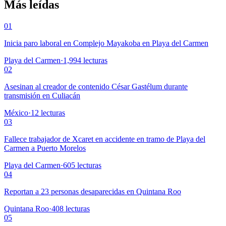
Más leídas
01
Inicia paro laboral en Complejo Mayakoba en Playa del Carmen
Playa del Carmen
·
1,994
lecturas
02
Asesinan al creador de contenido César Gastélum durante
transmisión en Culiacán
México
·
12
lecturas
03
Fallece trabajador de Xcaret en accidente en tramo de Playa del
Carmen a Puerto Morelos
Playa del Carmen
·
605
lecturas
04
Reportan a 23 personas desaparecidas en Quintana Roo
Quintana Roo
·
408
lecturas
05