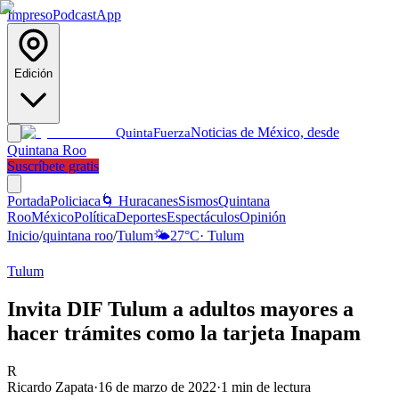
Impreso
Podcast
App
Edición
Noticias de México, desde
Quinta
Fuerza
Quintana Roo
Suscríbete gratis
Portada
Policiaca
🌀 Huracanes
Sismos
Quintana
Roo
México
Política
Deportes
Espectáculos
Opinión
Inicio
/
quintana roo
/
Tulum
🌤️
27
°C
·
Tulum
Tulum
Invita DIF Tulum a adultos mayores a
hacer trámites como la tarjeta Inapam
R
Ricardo Zapata
·
16 de marzo de 2022
·
1
min de lectura