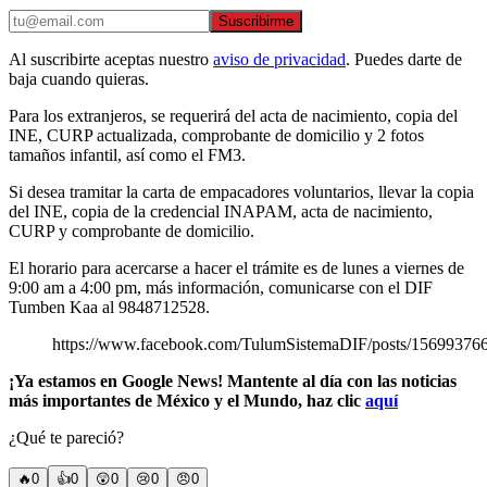
Suscribirme
Al suscribirte aceptas nuestro
aviso de privacidad
. Puedes darte de
baja cuando quieras.
Para los extranjeros, se requerirá del acta de nacimiento, copia del
INE, CURP actualizada, comprobante de domicilio y 2 fotos
tamaños infantil, así como el FM3.
Si desea tramitar la carta de empacadores voluntarios, llevar la copia
del INE, copia de la credencial INAPAM, acta de nacimiento,
CURP y comprobante de domicilio.
El horario para acercarse a hacer el trámite es de lunes a viernes de
9:00 am a 4:00 pm, más información, comunicarse con el DIF
Tumben Kaa al 9848712528.
https://www.facebook.com/TulumSistemaDIF/posts/15699376
¡Ya estamos en Google News! Mantente al día con las noticias
más importantes de México y el Mundo, haz clic
aquí
¿Qué te pareció?
🔥
0
👍
0
😲
0
😢
0
😠
0