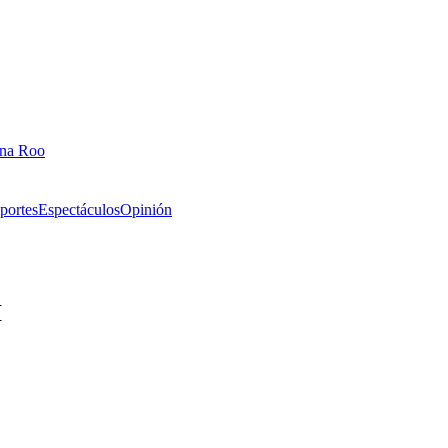
ana Roo
portes
Espectáculos
Opinión
I