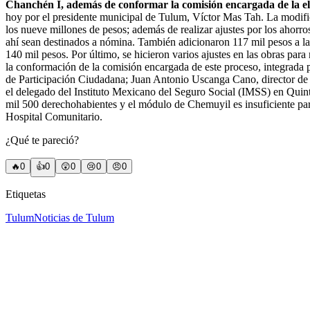
Chanchén I, además de conformar la comisión encargada de la ele
hoy por el presidente municipal de Tulum, Víctor Mas Tah. La modifica
los nueve millones de pesos; además de realizar ajustes por los ahorro
ahí sean destinados a nómina. También adicionaron 117 mil pesos a l
140 mil pesos. Por último, se hicieron varios ajustes en las obras para
la conformación de la comisión encargada de este proceso, integrada 
de Participación Ciudadana; Juan Antonio Uscanga Cano, director de 
el delegado del Instituto Mexicano del Seguro Social (IMSS) en Quinta
mil 500 derechohabientes y el módulo de Chemuyil es insuficiente par
Hospital Comunitario.
¿Qué te pareció?
🔥
0
👍
0
😲
0
😢
0
😠
0
Etiquetas
Tulum
Noticias de Tulum