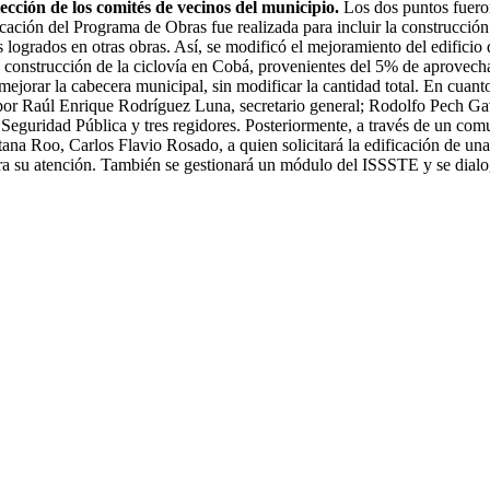
cción de los comités de vecinos del municipio.
Los dos puntos fueron
ción del Programa de Obras fue realizada para incluir la construcción 
s logrados en otras obras. Así, se modificó el mejoramiento del edificio
a construcción de la ciclovía en Cobá, provenientes del 5% de aprovech
 mejorar la cabecera municipal, sin modificar la cantidad total. En cuan
por Raúl Enrique Rodríguez Luna, secretario general; Rodolfo Pech Gav
Seguridad Pública y tres regidores. Posteriormente, a través de un co
na Roo, Carlos Flavio Rosado, a quien solicitará la edificación de una
a su atención. También se gestionará un módulo del ISSSTE y se dialog