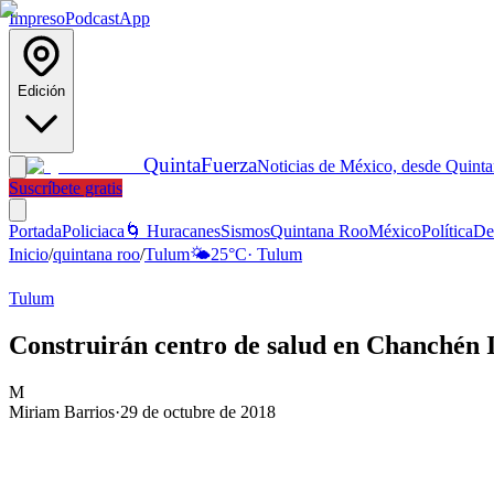
Impreso
Podcast
App
Edición
Quinta
Fuerza
Noticias de México, desde Quint
Suscríbete gratis
Portada
Policiaca
🌀 Huracanes
Sismos
Quintana Roo
México
Política
De
Inicio
/
quintana roo
/
Tulum
🌤️
25
°C
·
Tulum
Tulum
Construirán centro de salud en Chanchén 
M
Miriam Barrios
·
29 de octubre de 2018