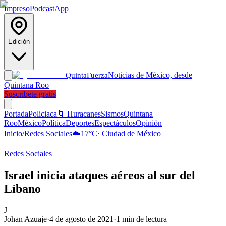
Impreso
Podcast
App
Edición
Noticias de México, desde
Quinta
Fuerza
Quintana Roo
Suscríbete gratis
Portada
Policiaca
🌀 Huracanes
Sismos
Quintana
Roo
México
Política
Deportes
Espectáculos
Opinión
Inicio
/
Redes Sociales
☁️
17
°C
·
Ciudad de México
Redes Sociales
Israel inicia ataques aéreos al sur del
Líbano
J
Johan Azuaje
·
4 de agosto de 2021
·
1
min de lectura