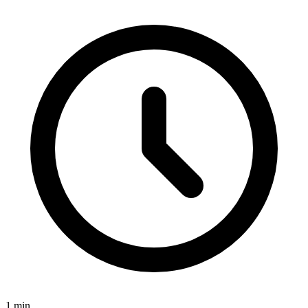
1
min