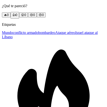
¿Qué te pareció?
🔥
0
👍
0
😲
0
😢
0
😠
0
Etiquetas
Mundo
conflicto armado
bombardeo
Ataque aéreo
Israel ataque al
Líbano