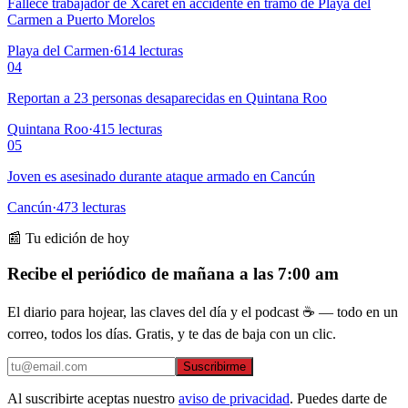
Fallece trabajador de Xcaret en accidente en tramo de Playa del
Carmen a Puerto Morelos
Playa del Carmen
·
614
lecturas
04
Reportan a 23 personas desaparecidas en Quintana Roo
Quintana Roo
·
415
lecturas
05
Joven es asesinado durante ataque armado en Cancún
Cancún
·
473
lecturas
📰 Tu edición de hoy
Recibe el periódico de mañana a las 7:00 am
El diario para hojear, las claves del día y el podcast ☕ — todo en un
correo, todos los días. Gratis, y te das de baja con un clic.
Suscribirme
Al suscribirte aceptas nuestro
aviso de privacidad
. Puedes darte de