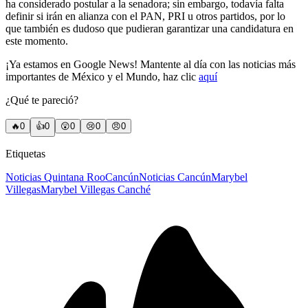
ha considerado postular a la senadora; sin embargo, todavía falta
definir si irán en alianza con el PAN, PRI u otros partidos, por lo
que también es dudoso que pudieran garantizar una candidatura en
este momento.
¡Ya estamos en Google News! Mantente al día con las noticias más
importantes de México y el Mundo, haz clic
aquí
¿Qué te pareció?
🔥
0
👍
0
😲
0
😢
0
😠
0
Etiquetas
Noticias Quintana Roo
Cancún
Noticias Cancún
Marybel
Villegas
Marybel Villegas Canché