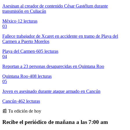
Asesinan al creador de contenido César Gastélum durante
transmisión en Culiacán
México
·
12
lecturas
03
Fallece trabajador de Xcaret en accidente en tramo de Playa del
Carmen a Puerto Morelos
Playa del Carmen
·
605
lecturas
04
Reportan a 23 personas desaparecidas en Quintana Roo
Quintana Roo
·
408
lecturas
05
Joven es asesinado durante ataque armado en Cancún
Cancún
·
462
lecturas
📰 Tu edición de hoy
Recibe el periódico de mañana a las 7:00 am