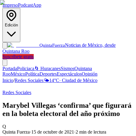
Impreso
Podcast
App
Edición
Noticias de México, desde
Quinta
Fuerza
Quintana Roo
Suscríbete gratis
Portada
Policiaca
🌀 Huracanes
Sismos
Quintana
Roo
México
Política
Deportes
Espectáculos
Opinión
Inicio
/
Redes Sociales
🌤️
14
°C
·
Ciudad de México
Redes Sociales
Marybel Villegas ‘confirma’ que figurará
en la boleta electoral del año próximo
Q
Quinta Fuerza
·
15 de octubre de 2021
·
2
min de lectura