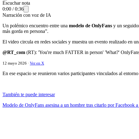
Escuchar nota
0:00
/
0:36
Narración con voz de IA
Un polémico encuentro entre una
modelo de
OnlyFans
y un seguidor
más gorda en persona”.
El video circula en redes sociales y muestra un evento realizado en u
@RT_com
(RT): 'You're much FATTER in person' 'What?' OnlyFan
12 mayo 2026 ·
Ver en X
En ese espacio se reunieron varios participantes vinculados al entorno 
También te puede interesar
Modelo de OnlyFans asesina a un hombre tras citarlo por Facebook a 