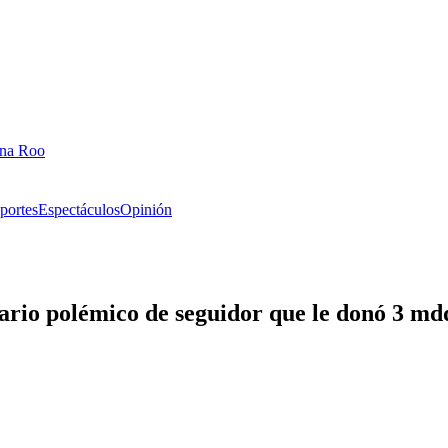
ana Roo
portes
Espectáculos
Opinión
rio polémico de seguidor que le donó 3 md