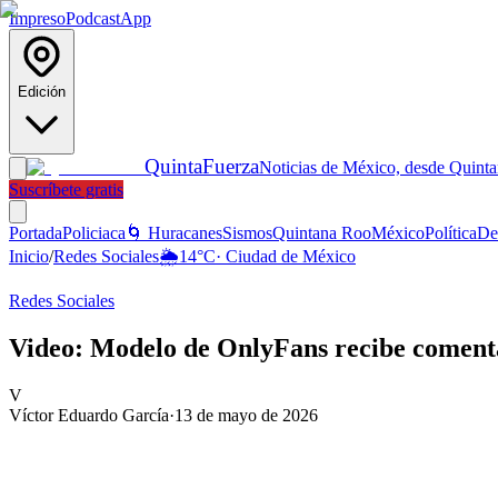
Impreso
Podcast
App
Edición
Quinta
Fuerza
Noticias de México, desde Quint
Suscríbete gratis
Portada
Policiaca
🌀 Huracanes
Sismos
Quintana Roo
México
Política
De
Inicio
/
Redes Sociales
🌦️
14
°C
·
Ciudad de México
Redes Sociales
Video: Modelo de OnlyFans recibe comenta
V
Víctor Eduardo García
·
13 de mayo de 2026