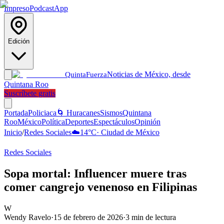
Impreso
Podcast
App
Edición
Noticias de México, desde
Quinta
Fuerza
Quintana Roo
Suscríbete gratis
Portada
Policiaca
🌀 Huracanes
Sismos
Quintana
Roo
México
Política
Deportes
Espectáculos
Opinión
Inicio
/
Redes Sociales
☁️
14
°C
·
Ciudad de México
Redes Sociales
Sopa mortal: Influencer muere tras
comer cangrejo venenoso en Filipinas
W
Wendy Ravelo
·
15 de febrero de 2026
·
3
min de lectura