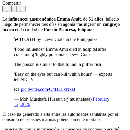
Compartir
La
influencer gastronómica
Emma Amit
, de
51 años
, falleció
luego de permanecer tres días en agonía tras ingerir un
cangrejo
tóxico
en la ciudad de
Puerto Princesa, Filipinas
.
🦀 DEATH by 'Devil Crab' in the Philippines
'Food influencer' Emma Amit died in hospital after
consuming 'highly poisonous' Devil Crab
The poison is similar to that found in puffer fish
'Easy on the eyes but can kill within hours' — experts
tell NDTV
RT
pic.twitter.com/O4HEuxNxsJ
— Moh Musthafa Hussain (@musthafaaa)
February
12, 2026
El caso ha generado alerta entre las autoridades sanitarias por el
consumo de especies marinas potencialmente mortales.
De acuerdo con la información, la creadora de contenido acudió