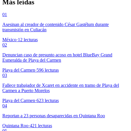
Más leídas
01
Asesinan al creador de contenido César Gastélum durante
transmisión en Culiacán
México
·
12
lecturas
02
Denuncian caso de presunto acoso en hotel BlueBay Grand
Esmeralda de Playa del Carmen
Playa del Carmen
·
596
lecturas
03
Fallece trabajador de Xcaret en accidente en tramo de Playa del
Carmen a Puerto Morelos
Playa del Carmen
·
623
lecturas
04
Reportan a 23 personas desaparecidas en Quintana Roo
Quintana Roo
·
421
lecturas
05