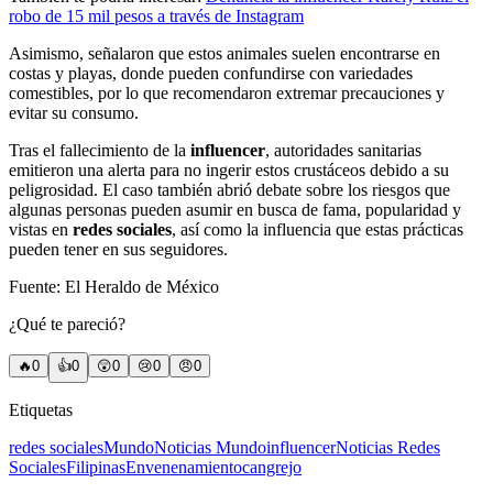
robo de 15 mil pesos a través de Instagram
Asimismo, señalaron que estos animales suelen encontrarse en
costas y playas, donde pueden confundirse con variedades
comestibles, por lo que recomendaron extremar precauciones y
evitar su consumo.
Tras el fallecimiento de la
influencer
, autoridades sanitarias
emitieron una alerta para no ingerir estos crustáceos debido a su
peligrosidad. El caso también abrió debate sobre los riesgos que
algunas personas pueden asumir en busca de fama, popularidad y
vistas en
redes sociales
, así como la influencia que estas prácticas
pueden tener en sus seguidores.
Fuente: El Heraldo de México
¿Qué te pareció?
🔥
0
👍
0
😲
0
😢
0
😠
0
Etiquetas
redes sociales
Mundo
Noticias Mundo
influencer
Noticias Redes
Sociales
Filipinas
Envenenamiento
cangrejo