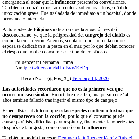
emergencia al notar que la
influencer
presentaba convulsiones.
También comenzó a mostrar un color azul en los labios, señal de
intoxicación grave. Fue trasladada de inmediato a un hospital, donde
permaneció internada.
Autoridades de
Filipinas
indicaron que la situación resultó
desconcertante, ya que la peligrosidad del
cangrejo del diablo
es
conocida en la región. Además, señalaron que tanto ella como su
esposa se dedicaban a la pesca en el mar, por lo que debían conocer
el riesgo que implica consumir este tipo de crustáceos.
Influencer ini bernama Emma
Amit
pic.twitter.com/MHqByWKeDq
— Kecap No. 1 (@Pos_X_)
February 13, 2026
Las autoridades recordaron que no es la primera vez que
ocurre un caso similar
. En octubre de 2025, una persona de 54
años también falleció tras ingerir el mismo tipo de cangrejo.
Especialistas advirtieron que
estas especies contienen toxinas que
no desaparecen con la cocción
, por lo que el consumo puede
causar parálisis, dificultad para respirar y, finalmente, la muerte días
después de la ingesta, como ocurrió con la
influencer
.
También te podría interesar:
Denuncia la influencer Karely Ruiz el