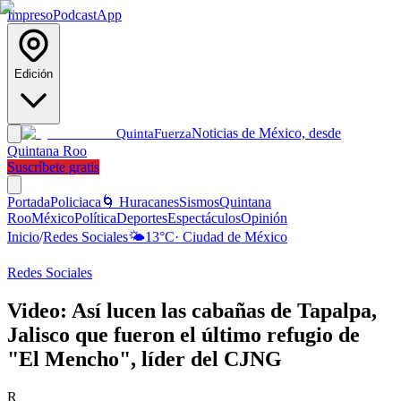
Impreso
Podcast
App
Edición
Noticias de México, desde
Quinta
Fuerza
Quintana Roo
Suscríbete gratis
Portada
Policiaca
🌀 Huracanes
Sismos
Quintana
Roo
México
Política
Deportes
Espectáculos
Opinión
Inicio
/
Redes Sociales
🌤️
13
°C
·
Ciudad de México
Redes Sociales
Video: Así lucen las cabañas de Tapalpa,
Jalisco que fueron el último refugio de
"El Mencho", líder del CJNG
R