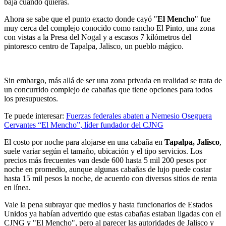
baja cuando quieras.
Ahora se sabe que el punto exacto donde cayó "
El Mencho
" fue
muy cerca del complejo conocido como rancho El Pinto, una zona
con vistas a la Presa del Nogal y a escasos 7 kilómetros del
pintoresco centro de Tapalpa, Jalisco, un pueblo mágico.
Sin embargo, más allá de ser una zona privada en realidad se trata de
un concurrido complejo de cabañas que tiene opciones para todos
los presupuestos.
Te puede interesar:
Fuerzas federales abaten a Nemesio Oseguera
Cervantes “El Mencho”, líder fundador del CJNG
El costo por noche para alojarse en una cabaña en
Tapalpa, Jalisco
,
suele variar según el tamaño, ubicación y el tipo servicios. Los
precios más frecuentes van desde 600 hasta 5 mil 200 pesos por
noche en promedio, aunque algunas cabañas de lujo puede costar
hasta 15 mil pesos la noche, de acuerdo con diversos sitios de renta
en línea.
Vale la pena subrayar que medios y hasta funcionarios de Estados
Unidos ya habían advertido que estas cabañas estaban ligadas con el
CJNG y "El Mencho", pero al parecer las autoridades de Jalisco y