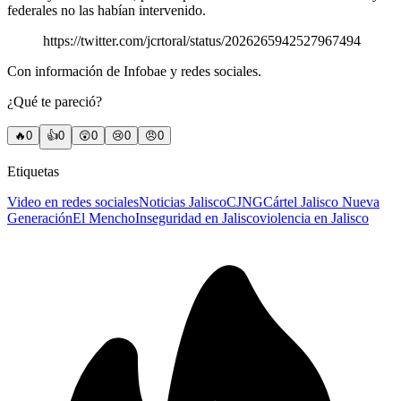
federales no las habían intervenido.
https://twitter.com/jcrtoral/status/2026265942527967494
Con información de Infobae y redes sociales.
¿Qué te pareció?
🔥
0
👍
0
😲
0
😢
0
😠
0
Etiquetas
Video en redes sociales
Noticias Jalisco
CJNG
Cártel Jalisco Nueva
Generación
El Mencho
Inseguridad en Jalisco
violencia en Jalisco