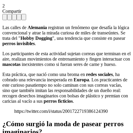
2
Compartir
Las calles de
Alemania
registran un fenómeno que desafía la lógica
convencional y atrae la mirada curiosa de miles de transeúntes. Se
trata del "
Hobby Dogging
", una tendencia que consiste en pasear
perros invisibles
.
Los participantes de esta actividad sujetan correas que terminan en el
aire, realizan movimientos de entrenamiento y fingen interactuar con
mascotas
inexistentes como si fueran seres de carne y hueso.
Esta práctica, que nació como una broma en
redes sociales
, ha
cobrado una relevancia inesperada en
Europa
. Los practicantes de
este curioso pasatiempo no solo caminan con sus correas vacías,
sino que también imitan las responsabilidades de un dueño real:
recogen desechos imaginarios con bolsas de plástico y premian con
caricias al vacío a sus
perros ficticios
.
https://twitter.com/i/status/2001722719386124390
¿Cómo surgió la moda de pasear perros
imaginarios?