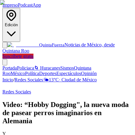
Impreso
Podcast
App
Edición
Noticias de México, desde
Quinta
Fuerza
Quintana Roo
Suscríbete gratis
Portada
Policiaca
🌀 Huracanes
Sismos
Quintana
Roo
México
Política
Deportes
Espectáculos
Opinión
Inicio
/
Redes Sociales
🌤️
13
°C
·
Ciudad de México
Redes Sociales
Video: “Hobby Dogging", la nueva moda
de pasear perros imaginarios en
Alemania
Y