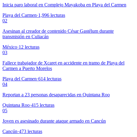
Inicia paro laboral en Complejo Mayakoba en Playa del Carmen
Playa del Carmen
·
1,996
lecturas
02
Asesinan al creador de contenido César Gastélum durante
transmisión en Culiacán
México
·
12
lecturas
03
Fallece trabajador de Xcaret en accidente en tramo de Playa del
Carmen a Puerto Morelos
Playa del Carmen
·
614
lecturas
04
Reportan a 23 personas desaparecidas en Quintana Roo
Quintana Roo
·
415
lecturas
05
Joven es asesinado durante ataque armado en Cancún
Cancún
·
473
lecturas