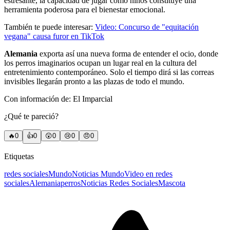
estresante, la capacidad de jugar como niños constituye una
herramienta poderosa para el bienestar emocional.
También te puede interesar:
Video: Concurso de "equitación
vegana" causa furor en TikTok
Alemania
exporta así una nueva forma de entender el ocio, donde
los perros imaginarios ocupan un lugar real en la cultura del
entretenimiento contemporáneo. Solo el tiempo dirá si las correas
invisibles llegarán pronto a las plazas de todo el mundo.
Con información de: El Imparcial
¿Qué te pareció?
🔥
0
👍
0
😲
0
😢
0
😠
0
Etiquetas
redes sociales
Mundo
Noticias Mundo
Video en redes
sociales
Alemania
perros
Noticias Redes Sociales
Mascota