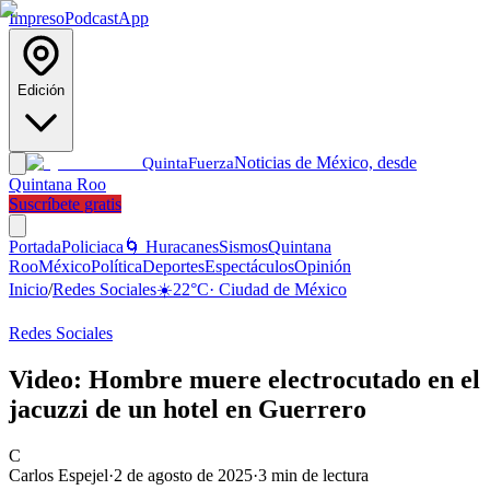
Impreso
Podcast
App
Edición
Noticias de México, desde
Quinta
Fuerza
Quintana Roo
Suscríbete gratis
Portada
Policiaca
🌀 Huracanes
Sismos
Quintana
Roo
México
Política
Deportes
Espectáculos
Opinión
Inicio
/
Redes Sociales
☀️
22
°C
·
Ciudad de México
Redes Sociales
Video: Hombre muere electrocutado en el
jacuzzi de un hotel en Guerrero
C
Carlos Espejel
·
2 de agosto de 2025
·
3
min de lectura