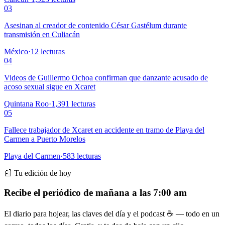
03
Asesinan al creador de contenido César Gastélum durante
transmisión en Culiacán
México
·
12
lecturas
04
Videos de Guillermo Ochoa confirman que danzante acusado de
acoso sexual sigue en Xcaret
Quintana Roo
·
1,391
lecturas
05
Fallece trabajador de Xcaret en accidente en tramo de Playa del
Carmen a Puerto Morelos
Playa del Carmen
·
583
lecturas
📰 Tu edición de hoy
Recibe el periódico de mañana a las 7:00 am
El diario para hojear, las claves del día y el podcast ☕ — todo en un