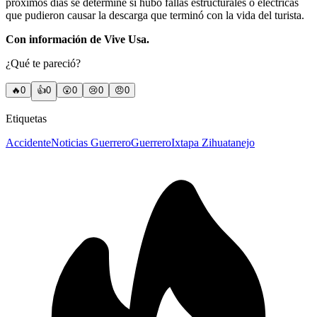
próximos días se determine si hubo fallas estructurales o eléctricas
que pudieron causar la descarga que terminó con la vida del turista.
Con información de Vive Usa.
¿Qué te pareció?
🔥
0
👍
0
😲
0
😢
0
😠
0
Etiquetas
Accidente
Noticias Guerrero
Guerrero
Ixtapa Zihuatanejo