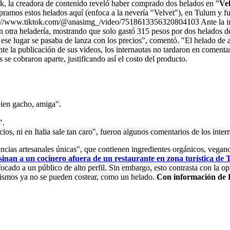
ok, la creadora de contenido reveló haber comprado dos helados en "
Vel
ramos estos helados aquí (enfoca a la nevería "Velvet"), en Tulum y f
s://www.tiktok.com/@anasimg_/video/7518613356320804103 Ante la incre
n otra heladería, mostrando que solo gastó 315 pesos por dos helados 
 ese lugar se pasaba de lanza con los precios", comentó. "El helado de 
publicación de sus videos, los internautas no tardaron en comentar. M
 se cobraron aparte, justificando así el costo del producto.
bien gacho, amiga".
".
os, ni en Italia sale tan caro", fueron algunos comentarios de los inter
as artesanales únicas", que contienen ingredientes orgánicos, veganos y
sinan a un cocinero afuera de un restaurante en zona turística de
focado a un público de alto perfil. Sin embargo, esto contrasta con la o
 mismos ya no se pueden costear, como un helado.
Con información de E