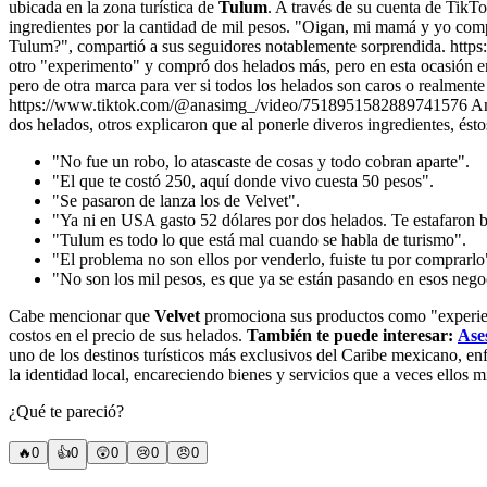
ubicada en la zona turística de
Tulum
. A través de su cuenta de TikT
ingredientes por la cantidad de mil pesos. "Oigan, mi mamá y yo comp
Tulum?", compartió a sus seguidores notablemente sorprendida. http
otro "experimento" y compró dos helados más, pero en esta ocasión e
pero de otra marca para ver si todos los helados son caros o realmente
https://www.tiktok.com/@anasimg_/video/7518951582889741576 Ante la 
dos helados, otros explicaron que al ponerle diveros ingredientes, éstos
"No fue un robo, lo atascaste de cosas y todo cobran aparte".
"El que te costó 250, aquí donde vivo cuesta 50 pesos".
"Se pasaron de lanza los de Velvet".
"Ya ni en USA gasto 52 dólares por dos helados. Te estafaron 
"Tulum es todo lo que está mal cuando se habla de turismo".
"El problema no son ellos por venderlo, fuiste tu por comprarlo
"No son los mil pesos, es que ya se están pasando en esos negoci
Cabe mencionar que
Velvet
promociona sus productos como "experienci
costos en el precio de sus helados.
También te puede interesar:
Ase
uno de los destinos turísticos más exclusivos del Caribe mexicano, en
la identidad local, encareciendo bienes y servicios que a veces ellos
¿Qué te pareció?
🔥
0
👍
0
😲
0
😢
0
😠
0