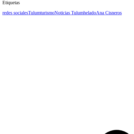
Etiquetas
redes sociales
Tulum
turismo
Noticias Tulum
helado
Ana Cisneros