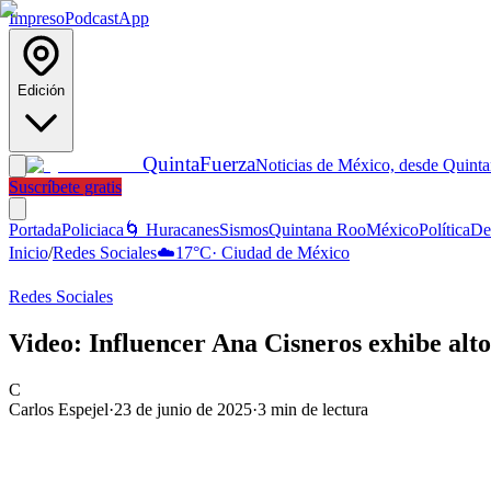
Impreso
Podcast
App
Edición
Quinta
Fuerza
Noticias de México, desde Quint
Suscríbete gratis
Portada
Policiaca
🌀 Huracanes
Sismos
Quintana Roo
México
Política
De
Inicio
/
Redes Sociales
☁️
17
°C
·
Ciudad de México
Redes Sociales
Video: Influencer Ana Cisneros exhibe alt
C
Carlos Espejel
·
23 de junio de 2025
·
3
min de lectura