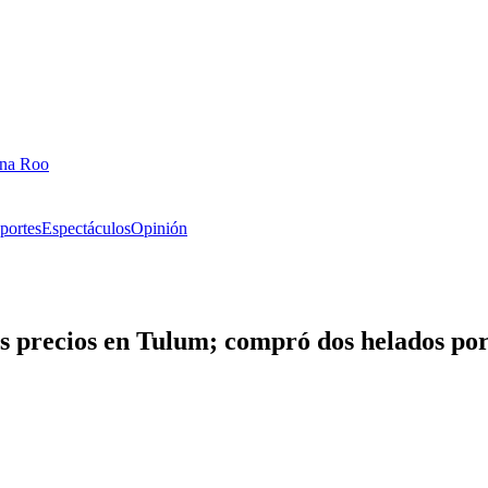
ana Roo
portes
Espectáculos
Opinión
os precios en Tulum; compró dos helados por