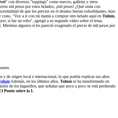
vet
" con diversos "toppings" como nueces, galletas y otros
ueron mil pesos por estos helados, ¡mil pesos! ¿Qué onda con
dulidad de que los precios en el destino fueran exhorbitantes, hizo
de cono. "Voy a ir con mi mamá a comprar otro helado aquí en
Tulum
,
ayer, sí fue un robo", agregó a su segundo video sobre el tema.
ientras algunos sí les pareció exagerado el precio de mil pesos por
nautas.
 de origen local e internacional, lo que podría explicar sus altos
 Tulum
Además, en los últimos años,
Tulum
se ha transformado en
pinión de los lugareños, que señalan que poco a poco se está perdiendo
l Punto sobre la I.