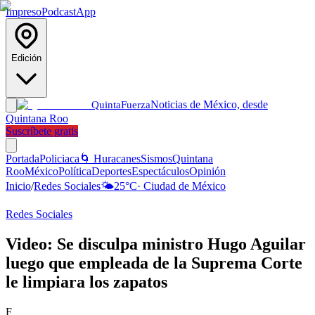
Impreso
Podcast
App
Edición
Noticias de México, desde
Quinta
Fuerza
Quintana Roo
Suscríbete gratis
Portada
Policiaca
🌀 Huracanes
Sismos
Quintana
Roo
México
Política
Deportes
Espectáculos
Opinión
Inicio
/
Redes Sociales
🌤️
25
°C
·
Ciudad de México
Redes Sociales
Video: Se disculpa ministro Hugo Aguilar
luego que empleada de la Suprema Corte
le limpiara los zapatos
F