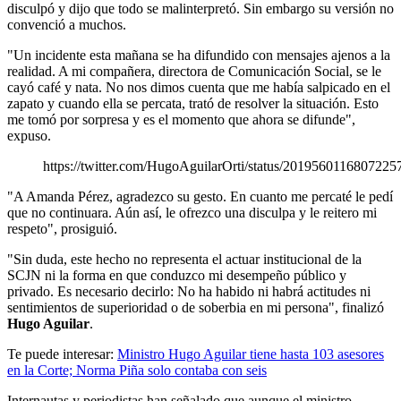
disculpó y dijo que todo se malinterpretó. Sin embargo su versión no
convenció a muchos.
"Un incidente esta mañana se ha difundido con mensajes ajenos a la
realidad. A mi compañera, directora de Comunicación Social, se le
cayó café y nata. No nos dimos cuenta que me había salpicado en el
zapato y cuando ella se percata, trató de resolver la situación. Esto
me tomó por sorpresa y es el momento que ahora se difunde",
expuso.
https://twitter.com/HugoAguilarOrti/status/2019560116807225
"A Amanda Pérez, agradezco su gesto. En cuanto me percaté le pedí
que no continuara. Aún así, le ofrezco una disculpa y le reitero mi
respeto", prosiguió.
"Sin duda, este hecho no representa el actuar institucional de la
SCJN ni la forma en que conduzco mi desempeño público y
privado. Es necesario decirlo: No ha habido ni habrá actitudes ni
sentimientos de superioridad o de soberbia en mi persona", finalizó
Hugo Aguilar
.
Te puede interesar:
Ministro Hugo Aguilar tiene hasta 103 asesores
en la Corte; Norma Piña solo contaba con seis
Internautas y periodistas han señalado que aunque el ministro