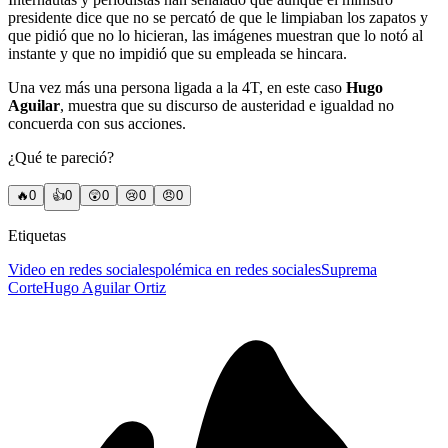
presidente dice que no se percató de que le limpiaban los zapatos y
que pidió que no lo hicieran, las imágenes muestran que lo notó al
instante y que no impidió que su empleada se hincara.
Una vez más una persona ligada a la 4T, en este caso
Hugo
Aguilar
, muestra que su discurso de austeridad e igualdad no
concuerda con sus acciones.
¿Qué te pareció?
🔥
0
👍
0
😲
0
😢
0
😠
0
Etiquetas
Video en redes sociales
polémica en redes sociales
Suprema
Corte
Hugo Aguilar Ortiz