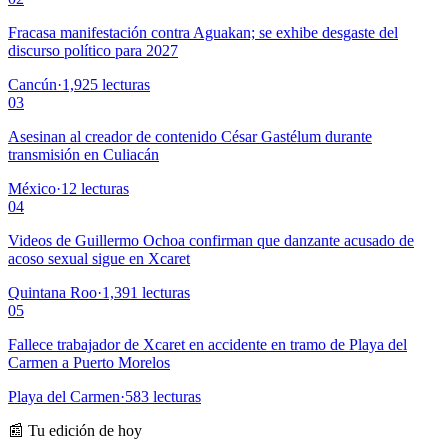
Fracasa manifestación contra Aguakan; se exhibe desgaste del
discurso político para 2027
Cancún
·
1,925
lecturas
03
Asesinan al creador de contenido César Gastélum durante
transmisión en Culiacán
México
·
12
lecturas
04
Videos de Guillermo Ochoa confirman que danzante acusado de
acoso sexual sigue en Xcaret
Quintana Roo
·
1,391
lecturas
05
Fallece trabajador de Xcaret en accidente en tramo de Playa del
Carmen a Puerto Morelos
Playa del Carmen
·
583
lecturas
📰 Tu edición de hoy