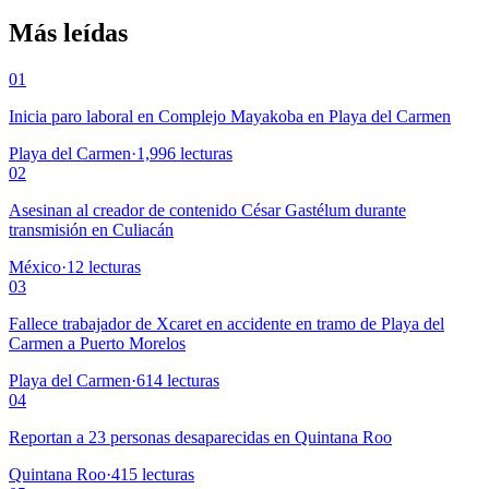
Más leídas
01
Inicia paro laboral en Complejo Mayakoba en Playa del Carmen
Playa del Carmen
·
1,996
lecturas
02
Asesinan al creador de contenido César Gastélum durante
transmisión en Culiacán
México
·
12
lecturas
03
Fallece trabajador de Xcaret en accidente en tramo de Playa del
Carmen a Puerto Morelos
Playa del Carmen
·
614
lecturas
04
Reportan a 23 personas desaparecidas en Quintana Roo
Quintana Roo
·
415
lecturas