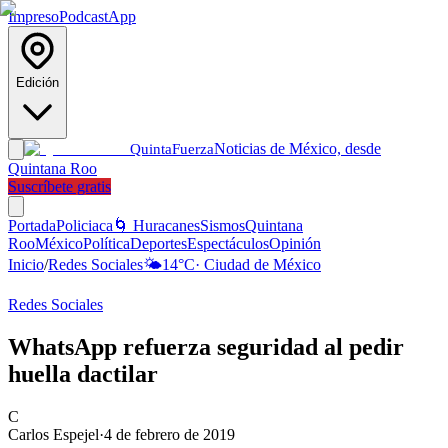
Impreso
Podcast
App
Edición
Noticias de México, desde
Quinta
Fuerza
Quintana Roo
Suscríbete gratis
Portada
Policiaca
🌀 Huracanes
Sismos
Quintana
Roo
México
Política
Deportes
Espectáculos
Opinión
Inicio
/
Redes Sociales
🌤️
14
°C
·
Ciudad de México
Redes Sociales
WhatsApp refuerza seguridad al pedir
huella dactilar
C
Carlos Espejel
·
4 de febrero de 2019