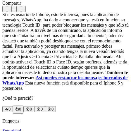
Compartir
Si eres usuario de Iphone, esto te interesa, pues la aplicación de
mensajes, WhatsApp, ha dado a conocer que ya está en función su
tecnología Touch ID, para poder bloquear los mensajes y que sólo tú
puedas leerlos. A través de un comunicado, la aplicación informó
que esto "añadirá un nivel más de seguridad a tu cuenta", además
destacó que también podrá desbloquearse con el reconocimiento
facial. Para activarlo y proteger tus mensajes, primero debes
actualizar la aplicación, ya cuando tengas la nueva versión tendrás
que ir a Ajustes > Cuenta > Privacidad > Pantalla bloqueada. Ahí
podrás activar el Touch ID o Face ID, según prefieras, además te da
la oportunidad de seleccionar cuánto tiempo quieres que la
aplicación necesite tu dedo o rostro para desbloquearse.
También te
puede interesar:
Así puedes restaurar los mensajes borrados de
WhatsApp
Esta nueva función está disponible para el Iphone 5 y
posteriores.
¿Qué te pareció?
🔥
0
👍
0
😲
0
😢
0
😠
0
Etiquetas
Seguridad