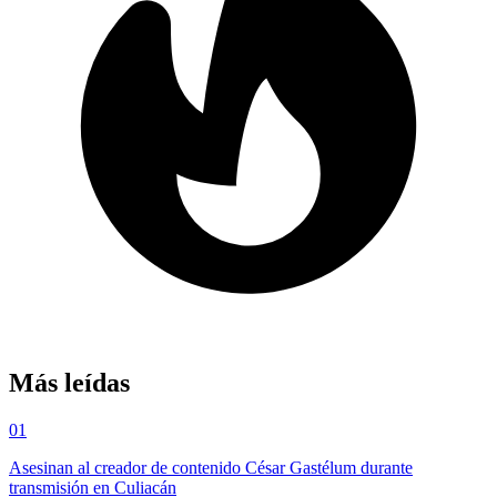
Más leídas
01
Asesinan al creador de contenido César Gastélum durante
transmisión en Culiacán