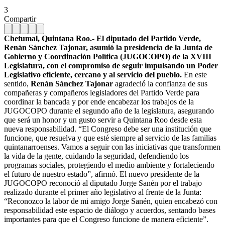
3
Compartir
Chetumal, Quintana Roo.- El diputado del Partido Verde,
Renán Sánchez Tajonar, asumió la presidencia de la Junta de
Gobierno y Coordinación Política (JUGOCOPO) de la XVIII
Legislatura, con el compromiso de seguir impulsando un Poder
Legislativo eficiente, cercano y al servicio del pueblo.
En este
sentido,
Renán Sánchez Tajonar
agradeció la confianza de sus
compañeras y compañeros legisladores del Partido Verde para
coordinar la bancada y por ende encabezar los trabajos de la
JUGOCOPO durante el segundo año de la legislatura, asegurando
que será un honor y un gusto servir a Quintana Roo desde esta
nueva responsabilidad. “El Congreso debe ser una institución que
funcione, que resuelva y que esté siempre al servicio de las familias
quintanarroenses. Vamos a seguir con las iniciativas que transformen
la vida de la gente, cuidando la seguridad, defendiendo los
programas sociales, protegiendo el medio ambiente y fortaleciendo
el futuro de nuestro estado”, afirmó. El nuevo presidente de la
JUGOCOPO reconoció al diputado Jorge Sanén por el trabajo
realizado durante el primer año legislativo al frente de la Junta:
“Reconozco la labor de mi amigo Jorge Sanén, quien encabezó con
responsabilidad este espacio de diálogo y acuerdos, sentando bases
importantes para que el Congreso funcione de manera eficiente”.