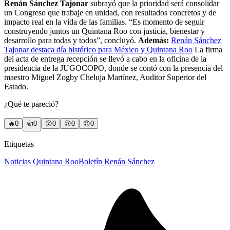
Renán Sánchez Tajonar
subrayó que la prioridad será consolidar
un Congreso que trabaje en unidad, con resultados concretos y de
impacto real en la vida de las familias. “Es momento de seguir
construyendo juntos un Quintana Roo con justicia, bienestar y
desarrollo para todas y todos”, concluyó.
Además:
Renán Sánchez
Tajonar destaca día histórico para México y Quintana Roo
La firma
del acta de entrega recepción se llevó a cabo en la oficina de la
presidencia de la JUGOCOPO, donde se contó con la presencia del
maestro Miguel Zogby Cheluja Martínez, Auditor Superior del
Estado.
¿Qué te pareció?
🔥
0
👍
0
😲
0
😢
0
😠
0
Etiquetas
Noticias Quintana Roo
Boletín Renán Sánchez