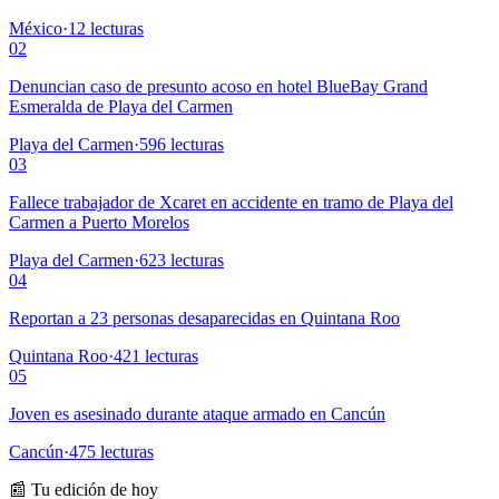
México
·
12
lecturas
02
Denuncian caso de presunto acoso en hotel BlueBay Grand
Esmeralda de Playa del Carmen
Playa del Carmen
·
596
lecturas
03
Fallece trabajador de Xcaret en accidente en tramo de Playa del
Carmen a Puerto Morelos
Playa del Carmen
·
623
lecturas
04
Reportan a 23 personas desaparecidas en Quintana Roo
Quintana Roo
·
421
lecturas
05
Joven es asesinado durante ataque armado en Cancún
Cancún
·
475
lecturas
📰 Tu edición de hoy