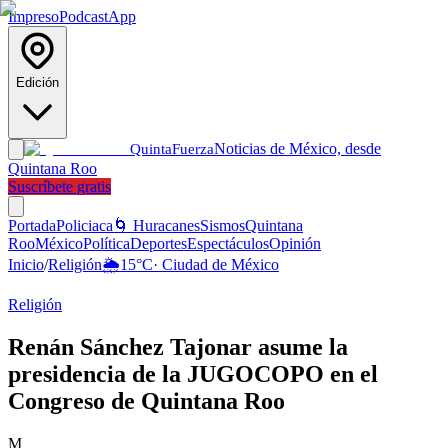
Impreso
Podcast
App
Edición
Noticias de México, desde
Quinta
Fuerza
Quintana Roo
Suscríbete gratis
Portada
Policiaca
🌀 Huracanes
Sismos
Quintana
Roo
México
Política
Deportes
Espectáculos
Opinión
Inicio
/
Religión
🌦️
15
°C
·
Ciudad de México
Religión
Renán Sánchez Tajonar asume la
presidencia de la JUGOCOPO en el
Congreso de Quintana Roo
M