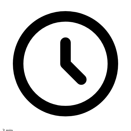
3
min