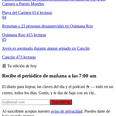
Carmen a Puerto Morelos
Playa del Carmen
·
614
lecturas
04
Reportan a 23 personas desaparecidas en Quintana Roo
Quintana Roo
·
415
lecturas
05
Joven es asesinado durante ataque armado en Cancún
Cancún
·
473
lecturas
📰 Tu edición de hoy
Recibe el periódico de mañana a las 7:00 am
El diario para hojear, las claves del día y el podcast ☕ — todo en un
correo, todos los días. Gratis, y te das de baja con un clic.
Suscribirme
Al suscribirte aceptas nuestro
aviso de privacidad
. Puedes darte de
baja cuando quieras.