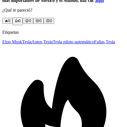
más importantes de México y el Mundo, haz clic
aquí
¿Qué te pareció?
🔥
0
👍
0
😲
0
😢
0
😠
0
Etiquetas
Elon Musk
Tesla
Autos Tesla
Tesla piloto automático
Fallas Tesla