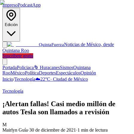
Impreso
Podcast
App
Edición
Noticias de México, desde
Quinta
Fuerza
Quintana Roo
Suscríbete gratis
Portada
Policiaca
🌀 Huracanes
Sismos
Quintana
Roo
México
Política
Deportes
Espectáculos
Opinión
Inicio
/
Tecnología
☁️
22
°C
·
Ciudad de México
Tecnología
¡Alertan fallas! Casi medio millón de
autos Tesla son llamados a revisión
M
Mairlyn Guía
·
30 de diciembre de 2021
·
1
min de lectura