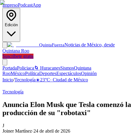
Impreso
Podcast
App
Edición
Noticias de México, desde
Quinta
Fuerza
Quintana Roo
Suscríbete gratis
Portada
Policiaca
🌀 Huracanes
Sismos
Quintana
Roo
México
Política
Deportes
Espectáculos
Opinión
Inicio
/
Tecnología
☀️
23
°C
·
Ciudad de México
Tecnología
Anuncia Elon Musk que Tesla comenzó la
producción de su "robotaxi"
J
Joiner Martínez
·
24 de abril de 2026