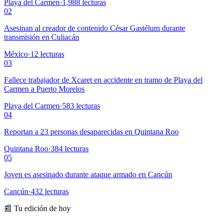
Playa del Carmen
·
1,988
lecturas
02
Asesinan al creador de contenido César Gastélum durante
transmisión en Culiacán
México
·
12
lecturas
03
Fallece trabajador de Xcaret en accidente en tramo de Playa del
Carmen a Puerto Morelos
Playa del Carmen
·
583
lecturas
04
Reportan a 23 personas desaparecidas en Quintana Roo
Quintana Roo
·
384
lecturas
05
Joven es asesinado durante ataque armado en Cancún
Cancún
·
432
lecturas
📰 Tu edición de hoy