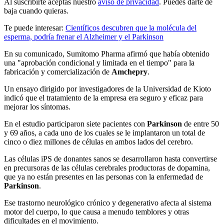
Al suscribirte aceptas nuestro
aviso de privacidad
. Puedes darte de
baja cuando quieras.
Te puede interesar:
Científicos descubren que la molécula del
esperma, podría frenar el Alzheimer y el Parkinson
En su comunicado, Sumitomo Pharma afirmó que había obtenido
una "aprobación condicional y limitada en el tiempo" para la
fabricación y comercialización de
Amchepry
.
Un ensayo dirigido por investigadores de la Universidad de Kioto
indicó que el tratamiento de la empresa era seguro y eficaz para
mejorar los síntomas.
En el estudio participaron siete pacientes con
Parkinson
de entre 50
y 69 años, a cada uno de los cuales se le implantaron un total de
cinco o diez millones de células en ambos lados del cerebro.
Las células iPS de donantes sanos se desarrollaron hasta convertirse
en precursoras de las células cerebrales productoras de dopamina,
que ya no están presentes en las personas con la enfermedad de
Parkinson
.
Ese trastorno neurológico crónico y degenerativo afecta al sistema
motor del cuerpo, lo que causa a menudo temblores y otras
dificultades en el movimiento.