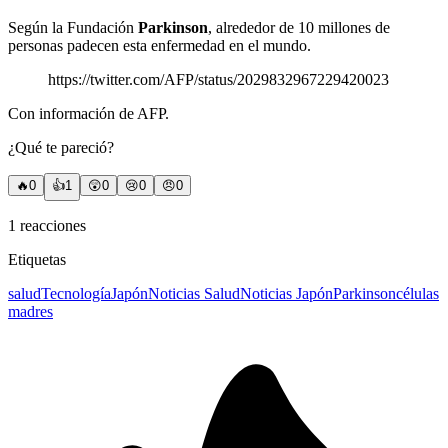
Según la Fundación
Parkinson
, alrededor de 10 millones de
personas padecen esta enfermedad en el mundo.
https://twitter.com/AFP/status/2029832967229420023
Con información de AFP.
¿Qué te pareció?
🔥
0
👍
1
😲
0
😢
0
😠
0
1
reacciones
Etiquetas
salud
Tecnología
Japón
Noticias Salud
Noticias Japón
Parkinson
células
madres