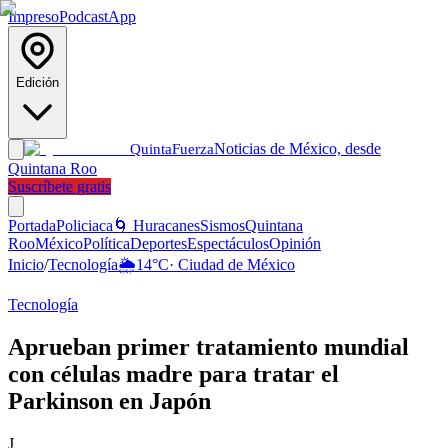
Impreso
Podcast
App
Edición
Noticias de México, desde
Quinta
Fuerza
Quintana Roo
Suscríbete gratis
Portada
Policiaca
🌀 Huracanes
Sismos
Quintana
Roo
México
Política
Deportes
Espectáculos
Opinión
Inicio
/
Tecnología
🌦️
14
°C
·
Ciudad de México
Tecnología
Aprueban primer tratamiento mundial
con células madre para tratar el
Parkinson en Japón
J