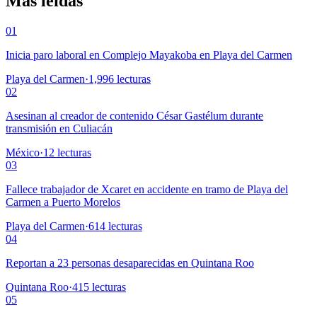
Más leídas
01
Inicia paro laboral en Complejo Mayakoba en Playa del Carmen
Playa del Carmen
·
1,996
lecturas
02
Asesinan al creador de contenido César Gastélum durante
transmisión en Culiacán
México
·
12
lecturas
03
Fallece trabajador de Xcaret en accidente en tramo de Playa del
Carmen a Puerto Morelos
Playa del Carmen
·
614
lecturas
04
Reportan a 23 personas desaparecidas en Quintana Roo
Quintana Roo
·
415
lecturas
05