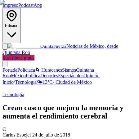
Impreso
Podcast
App
Edición
Noticias de México, desde
Quinta
Fuerza
Quintana Roo
Suscríbete gratis
Portada
Policiaca
🌀 Huracanes
Sismos
Quintana
Roo
México
Política
Deportes
Espectáculos
Opinión
Inicio
/
Tecnología
🌤️
13
°C
·
Ciudad de México
Tecnología
Crean casco que mejora la memoria y
aumenta el rendimiento cerebral
C
Carlos Espejel
·
24 de julio de 2018