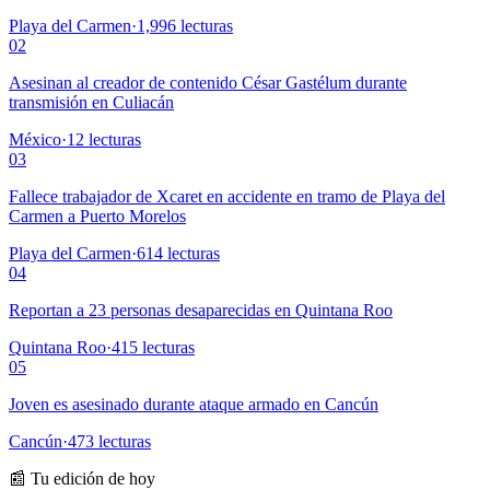
Playa del Carmen
·
1,996
lecturas
02
Asesinan al creador de contenido César Gastélum durante
transmisión en Culiacán
México
·
12
lecturas
03
Fallece trabajador de Xcaret en accidente en tramo de Playa del
Carmen a Puerto Morelos
Playa del Carmen
·
614
lecturas
04
Reportan a 23 personas desaparecidas en Quintana Roo
Quintana Roo
·
415
lecturas
05
Joven es asesinado durante ataque armado en Cancún
Cancún
·
473
lecturas
📰 Tu edición de hoy