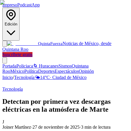
Impreso
Podcast
App
Edición
Noticias de México, desde
Quinta
Fuerza
Quintana Roo
Suscríbete gratis
Portada
Policiaca
🌀 Huracanes
Sismos
Quintana
Roo
México
Política
Deportes
Espectáculos
Opinión
Inicio
/
Tecnología
🌤️
14
°C
·
Ciudad de México
Tecnología
Detectan por primera vez descargas
eléctricas en la atmósfera de Marte
J
Joiner Martínez
·
27 de noviembre de 2025
·
3
min de lectura