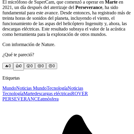
El micrófono de SuperCam, que comenzó a operar en
Marte
en
2021, un día después del aterrizaje del
Perseverance
, ha sido
fundamental para este avance. Desde entonces, ha registrado más de
treinta horas de sonidos del planeta, incluyendo el viento, el
funcionamiento de las aspas del helicóptero Ingenuity y, ahora, las
descargas eléctricas. Este resultado subraya el valor de la acústica
como herramienta para la exploración de otros mundos.
Con información de Nature.
¿Qué te pareció?
🔥
0
👍
0
😲
0
😢
0
😠
0
Etiquetas
Mundo
Noticias Mundo
Tecnología
Noticias
Tecnología
Marte
descargas eléctricas
ROVER
PERSEVERANCE
atmósfera