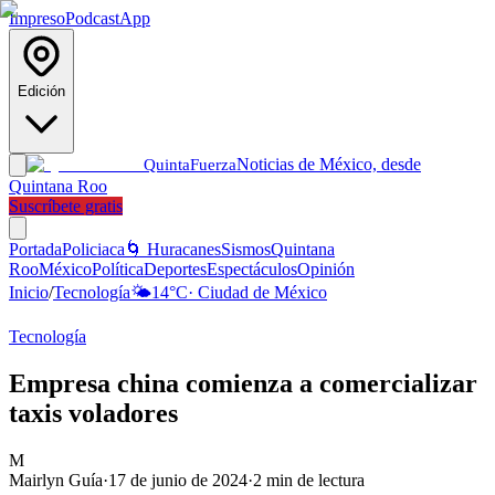
Impreso
Podcast
App
Edición
Noticias de México, desde
Quinta
Fuerza
Quintana Roo
Suscríbete gratis
Portada
Policiaca
🌀 Huracanes
Sismos
Quintana
Roo
México
Política
Deportes
Espectáculos
Opinión
Inicio
/
Tecnología
🌤️
14
°C
·
Ciudad de México
Tecnología
Empresa china comienza a comercializar
taxis voladores
M
Mairlyn Guía
·
17 de junio de 2024
·
2
min de lectura