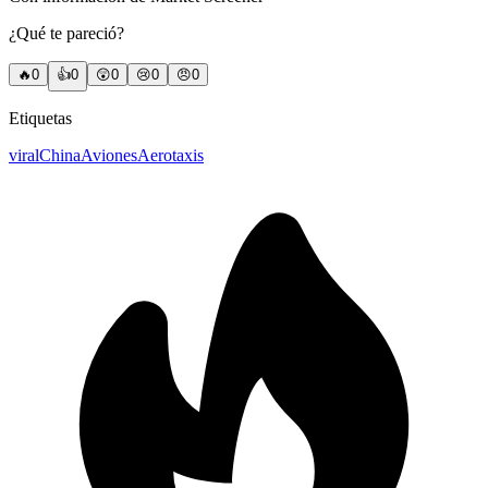
¿Qué te pareció?
🔥
0
👍
0
😲
0
😢
0
😠
0
Etiquetas
viral
China
Aviones
Aerotaxis