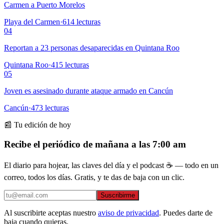
Carmen a Puerto Morelos
Playa del Carmen
·
614
lecturas
04
Reportan a 23 personas desaparecidas en Quintana Roo
Quintana Roo
·
415
lecturas
05
Joven es asesinado durante ataque armado en Cancún
Cancún
·
473
lecturas
📰 Tu edición de hoy
Recibe el periódico de mañana a las 7:00 am
El diario para hojear, las claves del día y el podcast ☕ — todo en un
correo, todos los días. Gratis, y te das de baja con un clic.
Suscribirme
Al suscribirte aceptas nuestro
aviso de privacidad
. Puedes darte de
baja cuando quieras.