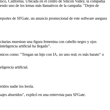
co, California. Ubicada en el centro de Silicon Valley, la compañía
 siendo uno de los lemas más llamativos de la campaña: "Dejen de
ún reportes de SFGate, un anuncio promocional de este software asegura
citarias muestran una figura femenina con cabello negro y ojos
teligencia artificial ha llegado".
ónicos como: "Tengan un hijo con IA, no uno real; es más barato" o
igencia artificial.
idos nadie los leería.
ajes aburridos", explicó en una entrevista para SFGate.