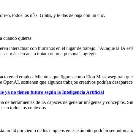
rreo, todos los días. Gratis, y te das de baja con un clic.
ja cuando quieras.
ren interactuar con humanos en el lugar de trabajo. "Aunque la IA está
 sea más cercana a tratar con una persona", agregó.
impacto en el empleo. Mientras que figuras como Elon Musk aseguran que 
e OpenAI, sostienen que algunos trabajos creativos podrían desaparecer
e ya no tienen futuro según la Inteligencia Artificial
encia de herramientas de IA capaces de generar imágenes y conceptos. Si
es en todos los contextos.
sta un 54 por ciento de los empleos en este ámbito podrían ser automati