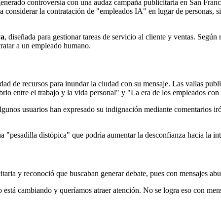
enerado controversia con una audaz campaña publicitaria en San Francis
s a considerar la contratación de "empleados IA" en lugar de personas,
a
, diseñada para gestionar tareas de servicio al cliente y ventas. Seg
ntratar a un empleado humano.
ad de recursos para inundar la ciudad con su mensaje. Las vallas publi
io entre el trabajo y la vida personal" y "La era de los empleados con in
Algunos usuarios han expresado su indignación mediante comentarios ir
a "pesadilla distópica" que podría aumentar la desconfianza hacia la intel
itaria y reconoció que buscaban generar debate, pues con mensajes aburr
o está cambiando y queríamos atraer atención. No se logra eso con mens