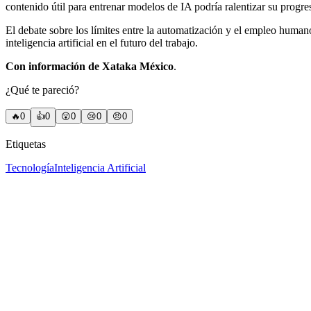
contenido útil para entrenar modelos de IA podría ralentizar su progre
El debate sobre los límites entre la automatización y el empleo humano
inteligencia artificial en el futuro del trabajo.
Con información de Xataka México
.
¿Qué te pareció?
🔥
0
👍
0
😲
0
😢
0
😠
0
Etiquetas
Tecnología
Inteligencia Artificial