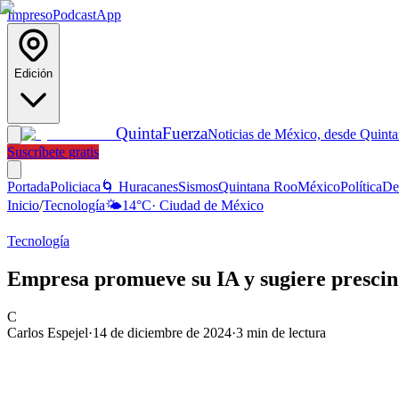
Impreso
Podcast
App
Edición
Quinta
Fuerza
Noticias de México, desde Quint
Suscríbete gratis
Portada
Policiaca
🌀 Huracanes
Sismos
Quintana Roo
México
Política
De
Inicio
/
Tecnología
🌤️
14
°C
·
Ciudad de México
Tecnología
Empresa promueve su IA y sugiere prescin
C
Carlos Espejel
·
14 de diciembre de 2024
·
3
min de lectura