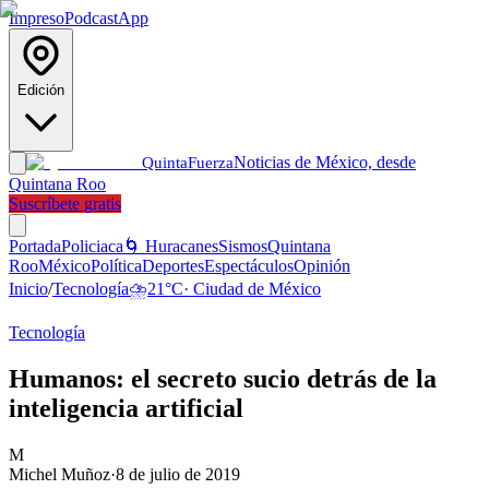
Impreso
Podcast
App
Edición
Noticias de México, desde
Quinta
Fuerza
Quintana Roo
Suscríbete gratis
Portada
Policiaca
🌀 Huracanes
Sismos
Quintana
Roo
México
Política
Deportes
Espectáculos
Opinión
Inicio
/
Tecnología
⛈️
21
°C
·
Ciudad de México
Tecnología
Humanos: el secreto sucio detrás de la
inteligencia artificial
M
Michel Muñoz
·
8 de julio de 2019