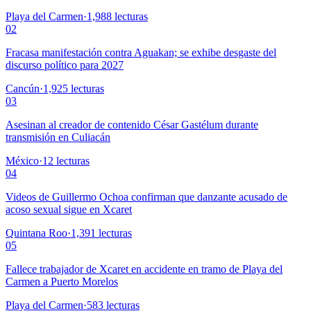
Playa del Carmen
·
1,988
lecturas
02
Fracasa manifestación contra Aguakan; se exhibe desgaste del
discurso político para 2027
Cancún
·
1,925
lecturas
03
Asesinan al creador de contenido César Gastélum durante
transmisión en Culiacán
México
·
12
lecturas
04
Videos de Guillermo Ochoa confirman que danzante acusado de
acoso sexual sigue en Xcaret
Quintana Roo
·
1,391
lecturas
05
Fallece trabajador de Xcaret en accidente en tramo de Playa del
Carmen a Puerto Morelos
Playa del Carmen
·
583
lecturas