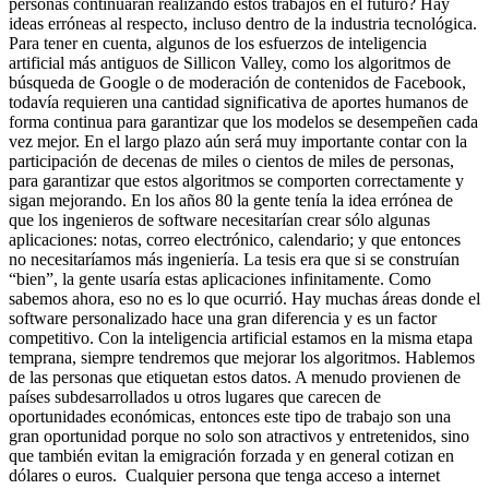
personas continuarán realizando estos trabajos en el futuro? Hay
ideas erróneas al respecto, incluso dentro de la industria tecnológica.
Para tener en cuenta, algunos de los esfuerzos de inteligencia
artificial más antiguos de Sillicon Valley, como los algoritmos de
búsqueda de Google o de moderación de contenidos de Facebook,
todavía requieren una cantidad significativa de aportes humanos de
forma continua para garantizar que los modelos se desempeñen cada
vez mejor.
En el largo plazo aún será muy importante contar con la
participación de decenas de miles o cientos de miles de personas,
para garantizar que estos algoritmos se comporten correctamente y
sigan mejorando.
En los años 80 la gente tenía la idea errónea de
que los ingenieros de software necesitarían crear sólo algunas
aplicaciones: notas, correo electrónico, calendario; y que entonces
no necesitaríamos más ingeniería. La tesis era que si se construían
“bien”, la gente usaría estas aplicaciones infinitamente.
Como
sabemos ahora, eso no es lo que ocurrió. Hay muchas áreas donde el
software personalizado hace una gran diferencia y es un factor
competitivo. Con la inteligencia artificial estamos en la misma etapa
temprana, siempre tendremos que mejorar los algoritmos.
Hablemos
de las personas que etiquetan estos datos. A menudo provienen de
países subdesarrollados u otros lugares que carecen de
oportunidades económicas, entonces este tipo de trabajo son una
gran oportunidad porque no solo son atractivos y entretenidos, sino
que también evitan la emigración forzada y en general cotizan en
dólares o euros.
Cualquier persona que tenga acceso a internet