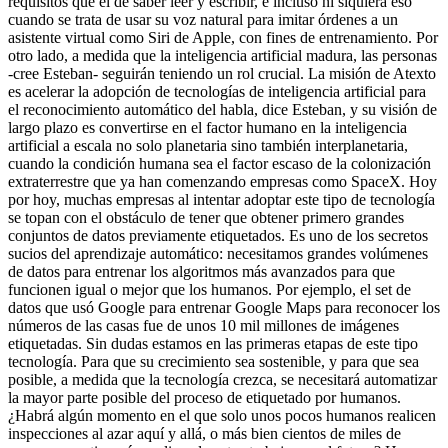
requisitos que el de saber leer y escribir, e incluso ni siquiera eso
cuando se trata de usar su voz natural para imitar órdenes a un
asistente virtual como Siri de Apple, con fines de entrenamiento. Por
otro lado, a medida que la inteligencia artificial madura, las personas
-cree Esteban- seguirán teniendo un rol crucial.
La misión de Atexto
es acelerar la adopción de tecnologías de inteligencia artificial para
el reconocimiento automático del habla, dice Esteban, y su visión de
largo plazo es convertirse en el factor humano en la inteligencia
artificial a escala no solo planetaria sino también interplanetaria,
cuando la condición humana sea el factor escaso de la colonización
extraterrestre que ya han comenzando empresas como SpaceX.
Hoy
por hoy, muchas empresas al intentar adoptar este tipo de tecnología
se topan con el obstáculo de tener que obtener primero grandes
conjuntos de datos previamente etiquetados. Es uno de los secretos
sucios del aprendizaje automático: necesitamos grandes volúmenes
de datos para entrenar los algoritmos más avanzados para que
funcionen igual o mejor que los humanos.
Por ejemplo, el set de
datos que usó Google para entrenar Google Maps para reconocer los
números de las casas fue de unos 10 mil millones de imágenes
etiquetadas.
Sin dudas estamos en las primeras etapas de este tipo
tecnología. Para que su crecimiento sea sostenible, y para que sea
posible, a medida que la tecnología crezca, se necesitará automatizar
la mayor parte posible del proceso de etiquetado por humanos.
¿Habrá algún momento en el que solo unos pocos humanos realicen
inspecciones al azar aquí y allá, o más bien cientos de miles de