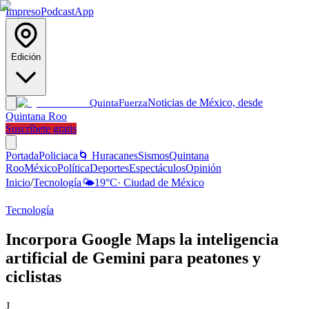
Impreso
Podcast
App
Edición
Noticias de México, desde
Quinta
Fuerza
Quintana Roo
Suscríbete gratis
Portada
Policiaca
🌀 Huracanes
Sismos
Quintana
Roo
México
Política
Deportes
Espectáculos
Opinión
Inicio
/
Tecnología
🌤️
19
°C
·
Ciudad de México
Tecnología
Incorpora Google Maps la inteligencia
artificial de Gemini para peatones y
ciclistas
J