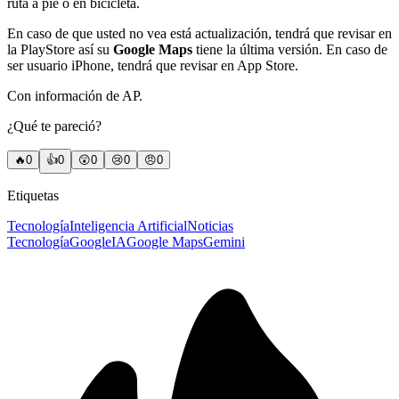
ruta a pie o en bicicleta.
En caso de que usted no vea está actualización, tendrá que revisar en
la PlayStore así su
Google Maps
tiene la última versión. En caso de
ser usuario iPhone, tendrá que revisar en App Store.
Con información de AP.
¿Qué te pareció?
🔥
0
👍
0
😲
0
😢
0
😠
0
Etiquetas
Tecnología
Inteligencia Artificial
Noticias
Tecnología
Google
IA
Google Maps
Gemini