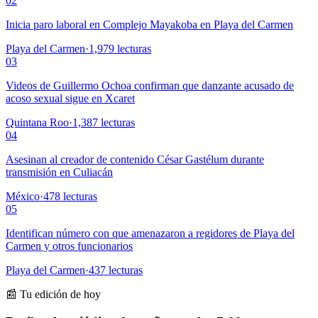
02
Inicia paro laboral en Complejo Mayakoba en Playa del Carmen
Playa del Carmen
·
1,979
lecturas
03
Videos de Guillermo Ochoa confirman que danzante acusado de
acoso sexual sigue en Xcaret
Quintana Roo
·
1,387
lecturas
04
Asesinan al creador de contenido César Gastélum durante
transmisión en Culiacán
México
·
478
lecturas
05
Identifican número con que amenazaron a regidores de Playa del
Carmen y otros funcionarios
Playa del Carmen
·
437
lecturas
📰 Tu edición de hoy