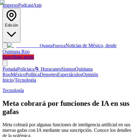
Impreso
Podcast
App
Edición
Noticias de México, desde
Quinta
Fuerza
Quintana Roo
Suscríbete gratis
Portada
Policiaca
🌀 Huracanes
Sismos
Quintana
Roo
México
Política
Deportes
Espectáculos
Opinión
Inicio
/
Tecnología
Tecnología
Meta cobrará por funciones de IA en sus
gafas
Meta cobrará por algunas funciones de inteligencia artificial en sus
nuevas gafas con IA mediante una suscripción. Conoce los detalles
de la polémica.