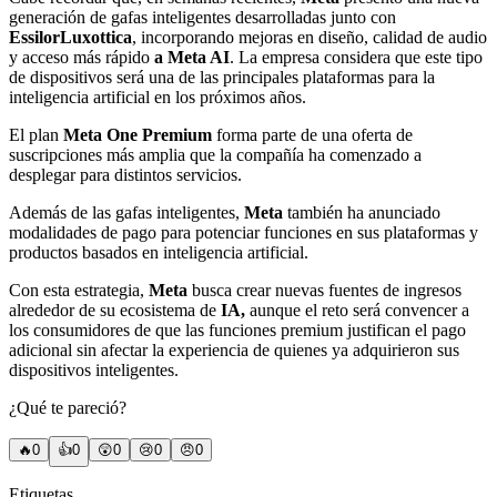
generación de gafas inteligentes desarrolladas junto con
EssilorLuxottica
, incorporando mejoras en diseño, calidad de audio
y acceso más rápido
a Meta AI
. La empresa considera que este tipo
de dispositivos será una de las principales plataformas para la
inteligencia artificial en los próximos años.
El plan
Meta One Premium
forma parte de una oferta de
suscripciones más amplia que la compañía ha comenzado a
desplegar para distintos servicios.
Además de las gafas inteligentes,
Meta
también ha anunciado
modalidades de pago para potenciar funciones en sus plataformas y
productos basados en inteligencia artificial.
Con esta estrategia,
Meta
busca crear nuevas fuentes de ingresos
alrededor de su ecosistema de
IA,
aunque el reto será convencer a
los consumidores de que las funciones premium justifican el pago
adicional sin afectar la experiencia de quienes ya adquirieron sus
dispositivos inteligentes.
¿Qué te pareció?
🔥
0
👍
0
😲
0
😢
0
😠
0
Etiquetas