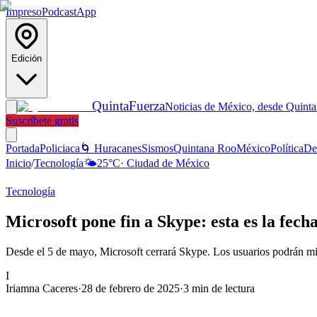
Impreso
Podcast
App
Edición
Quinta
Fuerza
Noticias de México, desde Quint
Suscríbete gratis
Portada
Policiaca
🌀 Huracanes
Sismos
Quintana Roo
México
Política
De
Inicio
/
Tecnología
🌤️
25
°C
·
Ciudad de México
Tecnología
Microsoft pone fin a Skype: esta es la fech
Desde el 5 de mayo, Microsoft cerrará Skype. Los usuarios podrán mi
I
Iriamna Caceres
·
28 de febrero de 2025
·
3
min de lectura