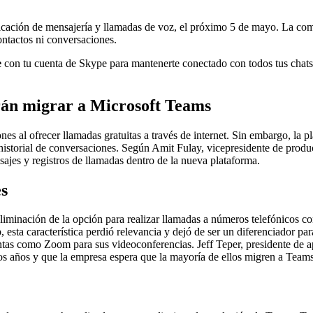
licación de mensajería y llamadas de voz, el próximo 5 de mayo. La com
contactos ni conversaciones.
e
con tu cuenta de Skype para mantenerte conectado con todos tus chats 
drán migrar a Microsoft Teams
 al ofrecer llamadas gratuitas a través de internet. Sin embargo, la p
historial de conversaciones. Según Amit Fulay, vicepresidente de produ
sajes y registros de llamadas dentro de la nueva plataforma.
es
eliminación de la opción para realizar llamadas a números telefónicos co
sta característica perdió relevancia y dejó de ser un diferenciador p
ntas como Zoom para sus videoconferencias. Jeff Teper, presidente de a
mos años y que la empresa espera que la mayoría de ellos migren a Teams