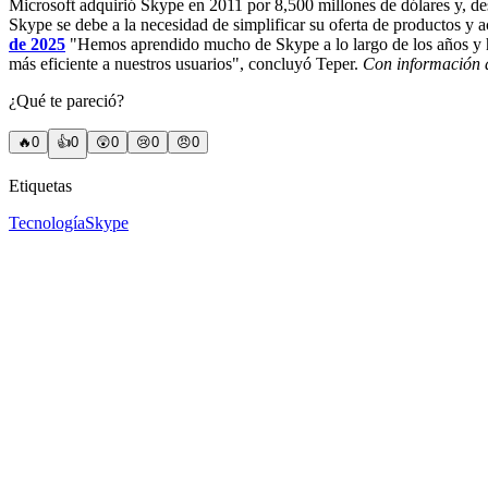
Microsoft adquirió Skype en 2011 por 8,500 millones de dólares y, de
Skype se debe a la necesidad de simplificar su oferta de productos y 
de 2025
"Hemos aprendido mucho de Skype a lo largo de los años y h
más eficiente a nuestros usuarios", concluyó Teper.
Con información d
¿Qué te pareció?
🔥
0
👍
0
😲
0
😢
0
😠
0
Etiquetas
Tecnología
Skype