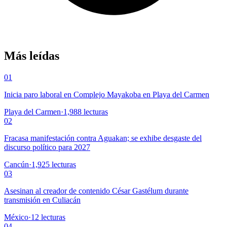
Más leídas
01
Inicia paro laboral en Complejo Mayakoba en Playa del Carmen
Playa del Carmen
·
1,988
lecturas
02
Fracasa manifestación contra Aguakan; se exhibe desgaste del
discurso político para 2027
Cancún
·
1,925
lecturas
03
Asesinan al creador de contenido César Gastélum durante
transmisión en Culiacán
México
·
12
lecturas
04