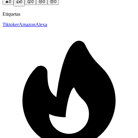
🔥
0
👍
0
😲
0
😢
0
😠
0
Etiquetas
Tiktoker
Amazon
Alexa