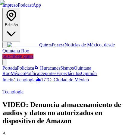
Impreso
Podcast
App
Edición
Noticias de México, desde
Quinta
Fuerza
Quintana Roo
Suscríbete gratis
Portada
Policiaca
🌀 Huracanes
Sismos
Quintana
Roo
México
Política
Deportes
Espectáculos
Opinión
Inicio
/
Tecnología
🌦️
17
°C
·
Ciudad de México
Tecnología
VIDEO: Denuncia almacenamiento de
audios y datos no autorizados en
dispositivo de Amazon
A