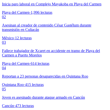
Inicia paro laboral en Complejo Mayakoba en Playa del Carmen
Playa del Carmen
·
1,996
lecturas
02
Asesinan al creador de contenido César Gastélum durante
transmisión en Culiacán
México
·
12
lecturas
03
Fallece trabajador de Xcaret en accidente en tramo de Playa del
Carmen a Puerto Morelos
Playa del Carmen
·
614
lecturas
04
Reportan a 23 personas desaparecidas en Quintana Roo
Quintana Roo
·
415
lecturas
05
Joven es asesinado durante ataque armado en Cancún
Cancún
·
473
lecturas