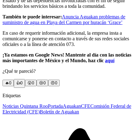
Estado y de las dependencias involucradas con el fin de seguir
brindando los servicios básicos a toda la comunidad.
También te puede interesar:
Anuncia Aguakan problemas de
suministro de agua en Playa del Carmen por huracán ‘Grace’
En caso de requerir información adicional, la empresa insta a
comunicarse y ponerse en contacto a través de sus redes sociales
oficiales o a la línea de atención 073.
¡Ya estamos en Google News! Mantente al día con las noticias
más importantes de México y el Mundo, haz clic
aquí
¿Qué te pareció?
🔥
0
👍
0
😲
0
😢
0
😠
0
Etiquetas
Noticias Quintana Roo
Portada
Aguakan
CFE
Comisión Federal de
Electricidad (CFE)
Boletín de Aguakan