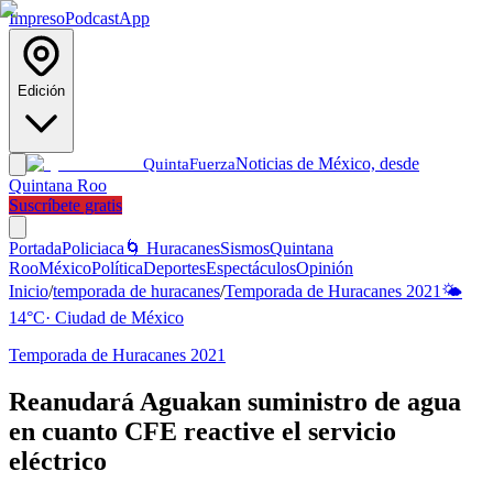
Impreso
Podcast
App
Edición
Noticias de México, desde
Quinta
Fuerza
Quintana Roo
Suscríbete gratis
Portada
Policiaca
🌀 Huracanes
Sismos
Quintana
Roo
México
Política
Deportes
Espectáculos
Opinión
Inicio
/
temporada de huracanes
/
Temporada de Huracanes 2021
🌤️
14
°C
·
Ciudad de México
Temporada de Huracanes 2021
Reanudará Aguakan suministro de agua
en cuanto CFE reactive el servicio
eléctrico