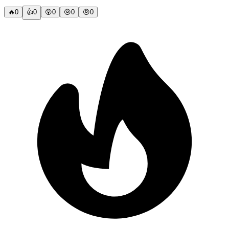
🔥
0
👍
0
😲
0
😢
0
😠
0