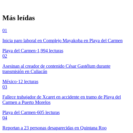
Más leídas
01
Inicia paro laboral en Complejo Mayakoba en Playa del Carmen
Playa del Carmen
·
1,994
lecturas
02
Asesinan al creador de contenido César Gastélum durante
transmisión en Culiacán
México
·
12
lecturas
03
Fallece trabajador de Xcaret en accidente en tramo de Playa del
Carmen a Puerto Morelos
Playa del Carmen
·
605
lecturas
04
Reportan a 23 personas desaparecidas en Quintana Roo