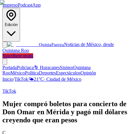
Impreso
Podcast
App
Edición
Noticias de México, desde
Quinta
Fuerza
Quintana Roo
Suscríbete gratis
Portada
Policiaca
🌀 Huracanes
Sismos
Quintana
Roo
México
Política
Deportes
Espectáculos
Opinión
Inicio
/
TikTok
🌤️
21
°C
·
Ciudad de México
TikTok
Mujer compró boletos para concierto de
Don Omar en Mérida y pagó mil dólares
creyendo que eran pesos
C