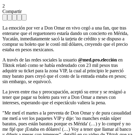
2
Compartir
La emoción por ver a Don Omar en vivo cegó a una fan, que tras
enterarse que el reguetonero estaría dando un concierto en Mérida,
Yucatán, inmediatamente sacó la tarjeta de crédito y se dispuso a
comprar su boleto que le costó mil dólares, creyendo que el precio
estaba en pesos mexicanos.
A través de las redes sociales la usuario
@med.pro.elección
en
Tiktok relató como se había endeudado con 23 mil pesos tras
adquirir su ticket para la zona VIP, la cual al principio le pareció
muy barato pues creyó que el costo de la entrada estaba en pesos;
sin embargo, se equivocó.
La joven entre risa y preocupación, aceptó su error y se resignó a
tener que pagar su boleto para ver a Don Omar a meses con
intereses, esperando que el espectáculo valiera la pena.
"Me metí el martes a la preventa de Don Omar y de pura casualidad
me metí a ver los paquetes VIP y dije: 'no manches están súper
baratos, pues están baratos porque es Mérida' (…) y lo compré y no
me fijé que ¡Estaba en dólares! (…) Voy a tener que llamar al banco
y diferir a meses con intereses", detalló en su video de Tiktok que ya