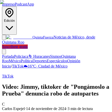
Impreso
Podcast
App
Edición
Noticias de México, desde
Quinta
Fuerza
Quintana Roo
Suscríbete gratis
Portada
Policiaca
🌀 Huracanes
Sismos
Quintana
Roo
México
Política
Deportes
Espectáculos
Opinión
Inicio
/
TikTok
☁️
16
°C
·
Ciudad de México
TikTok
Video: Jimmy, tiktoker de "Pongámoslo a
Prueba" denuncia robo de autopartes
C
Carlos Espejel
·
14 de noviembre de 2024
·
3
min de lectura