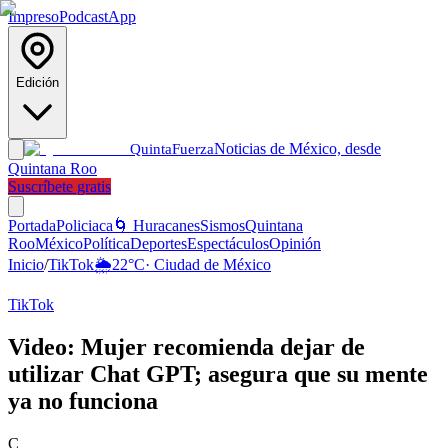
Impreso
Podcast
App
Edición
Noticias de México, desde
Quinta
Fuerza
Quintana Roo
Suscríbete gratis
Portada
Policiaca
🌀 Huracanes
Sismos
Quintana
Roo
México
Política
Deportes
Espectáculos
Opinión
Inicio
/
TikTok
🌦️
22
°C
·
Ciudad de México
TikTok
Video: Mujer recomienda dejar de
utilizar Chat GPT; asegura que su mente
ya no funciona
C