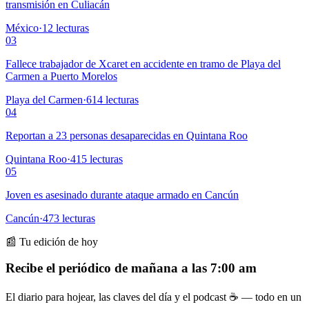
transmisión en Culiacán
México
·
12
lecturas
03
Fallece trabajador de Xcaret en accidente en tramo de Playa del
Carmen a Puerto Morelos
Playa del Carmen
·
614
lecturas
04
Reportan a 23 personas desaparecidas en Quintana Roo
Quintana Roo
·
415
lecturas
05
Joven es asesinado durante ataque armado en Cancún
Cancún
·
473
lecturas
📰 Tu edición de hoy
Recibe el periódico de mañana a las 7:00 am
El diario para hojear, las claves del día y el podcast ☕ — todo en un