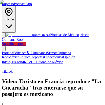
Impreso
Podcast
App
Edición
Noticias de México, desde
Quinta
Fuerza
Quintana Roo
Suscríbete gratis
Portada
Policiaca
🌀 Huracanes
Sismos
Quintana
Roo
México
Política
Deportes
Espectáculos
Opinión
Inicio
/
TikTok
☁️
15
°C
·
Ciudad de México
TikTok
Video: Taxista en Francia reproduce "La
Cucaracha" tras enterarse que su
pasajero es mexicano
C