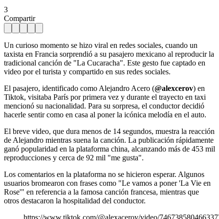
3
Compartir
Un curioso momento se hizo viral en redes sociales, cuando un
taxista en Francia sorprendió a su pasajero mexicano al reproducir la
tradicional canción de "La Cucaracha". Este gesto fue captado en
video por el turista y compartido en sus redes sociales.
El pasajero, identificado como Alejandro Acero (
@alexcerov
) en
Tiktok, visitaba París por primera vez y durante el trayecto en taxi
mencionó su nacionalidad. Para su sorpresa, el conductor decidió
hacerle sentir como en casa al poner la icónica melodía en el auto.
El breve video, que dura menos de 14 segundos, muestra la reacción
de Alejandro mientras suena la canción. La publicación rápidamente
ganó popularidad en la plataforma china, alcanzando más de 453 mil
reproducciones y cerca de 92 mil "me gusta".
Los comentarios en la plataforma no se hicieron esperar. Algunos
usuarios bromearon con frases como "Le vamos a poner 'La Vie en
Rose'" en referencia a la famosa canción francesa, mientras que
otros destacaron la hospitalidad del conductor.
https://www.tiktok.com/@alexacerov/video/74673858046633