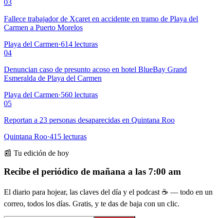
03
Fallece trabajador de Xcaret en accidente en tramo de Playa del
Carmen a Puerto Morelos
Playa del Carmen
·
614
lecturas
04
Denuncian caso de presunto acoso en hotel BlueBay Grand
Esmeralda de Playa del Carmen
Playa del Carmen
·
560
lecturas
05
Reportan a 23 personas desaparecidas en Quintana Roo
Quintana Roo
·
415
lecturas
📰 Tu edición de hoy
Recibe el periódico de mañana a las 7:00 am
El diario para hojear, las claves del día y el podcast ☕ — todo en un
correo, todos los días. Gratis, y te das de baja con un clic.