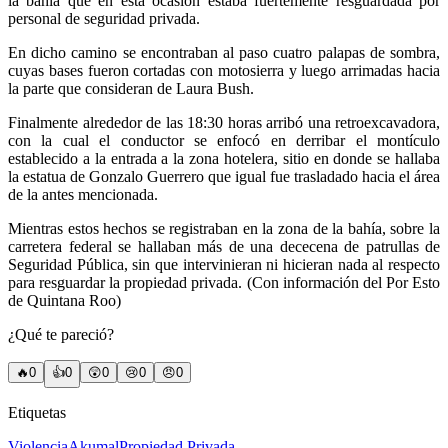
la bahía que en esta ocasión estaba fuertemente resguardada por
personal de seguridad privada.
En dicho camino se encontraban al paso cuatro palapas de sombra,
cuyas bases fueron cortadas con motosierra y luego arrimadas hacia
la parte que consideran de Laura Bush.
Finalmente alrededor de las 18:30 horas arribó una retroexcavadora,
con la cual el conductor se enfocó en derribar el montículo
establecido a la entrada a la zona hotelera, sitio en donde se hallaba
la estatua de Gonzalo Guerrero que igual fue trasladado hacia el área
de la antes mencionada.
Mientras estos hechos se registraban en la zona de la bahía, sobre la
carretera federal se hallaban más de una dececena de patrullas de
Seguridad Pública, sin que intervinieran ni hicieran nada al respecto
para resguardar la propiedad privada. (Con información del Por Esto
de Quintana Roo)
¿Qué te pareció?
🔥
0
👍
0
😲
0
😢
0
😠
0
Etiquetas
Violencia
Akumal
Propiedad Privada