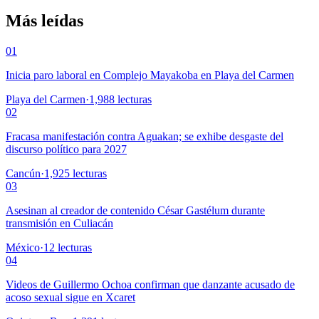
Más leídas
01
Inicia paro laboral en Complejo Mayakoba en Playa del Carmen
Playa del Carmen
·
1,988
lecturas
02
Fracasa manifestación contra Aguakan; se exhibe desgaste del
discurso político para 2027
Cancún
·
1,925
lecturas
03
Asesinan al creador de contenido César Gastélum durante
transmisión en Culiacán
México
·
12
lecturas
04
Videos de Guillermo Ochoa confirman que danzante acusado de
acoso sexual sigue en Xcaret