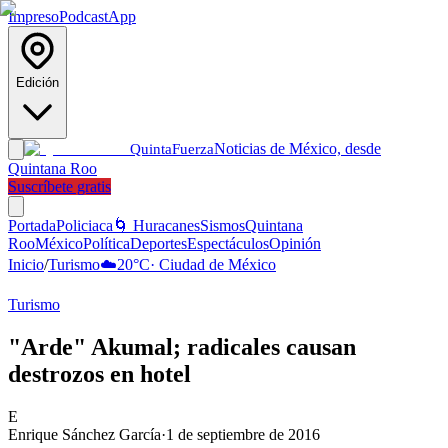
Impreso
Podcast
App
Edición
Noticias de México, desde
Quinta
Fuerza
Quintana Roo
Suscríbete gratis
Portada
Policiaca
🌀 Huracanes
Sismos
Quintana
Roo
México
Política
Deportes
Espectáculos
Opinión
Inicio
/
Turismo
☁️
20
°C
·
Ciudad de México
Turismo
"Arde" Akumal; radicales causan
destrozos en hotel
E
Enrique Sánchez García
·
1 de septiembre de 2016