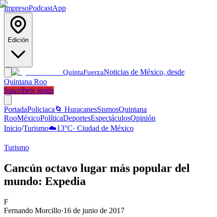
Impreso
Podcast
App
Edición
Noticias de México, desde
Quinta
Fuerza
Quintana Roo
Suscríbete gratis
Portada
Policiaca
🌀 Huracanes
Sismos
Quintana
Roo
México
Política
Deportes
Espectáculos
Opinión
Inicio
/
Turismo
☁️
13
°C
·
Ciudad de México
Turismo
Cancún octavo lugar más popular del
mundo: Expedia
F
Fernando Morcillo
·
16 de junio de 2017