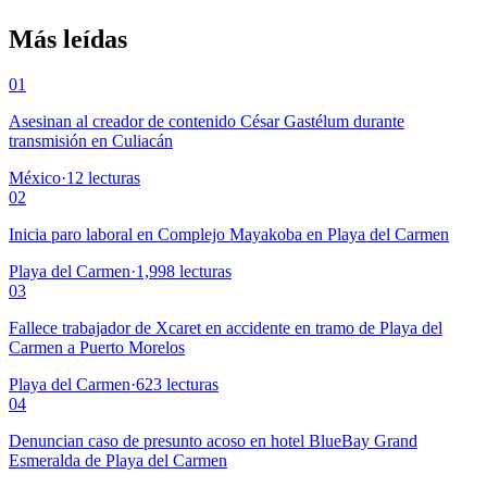
Más leídas
01
Asesinan al creador de contenido César Gastélum durante
transmisión en Culiacán
México
·
12
lecturas
02
Inicia paro laboral en Complejo Mayakoba en Playa del Carmen
Playa del Carmen
·
1,998
lecturas
03
Fallece trabajador de Xcaret en accidente en tramo de Playa del
Carmen a Puerto Morelos
Playa del Carmen
·
623
lecturas
04
Denuncian caso de presunto acoso en hotel BlueBay Grand
Esmeralda de Playa del Carmen