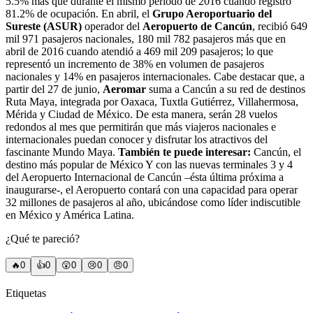
5.5% más que durante el mismo periodo de 2016 cuando registró
81.2% de ocupación. En abril, el
Grupo Aeroportuario del
Sureste (ASUR)
operador del
Aeropuerto de Cancún
, recibió 649
mil 971 pasajeros nacionales, 180 mil 782 pasajeros más que en
abril de 2016 cuando atendió a 469 mil 209 pasajeros; lo que
representó un incremento de 38% en volumen de pasajeros
nacionales y 14% en pasajeros internacionales. Cabe destacar que, a
partir del 27 de junio,
Aeromar
suma a Cancún a su red de destinos
Ruta Maya, integrada por Oaxaca, Tuxtla Gutiérrez, Villahermosa,
Mérida y Ciudad de México. De esta manera, serán 28 vuelos
redondos al mes que permitirán que más viajeros nacionales e
internacionales puedan conocer y disfrutar los atractivos del
fascinante Mundo Maya.
También te puede interesar:
Cancún, el
destino más popular de México Y con las nuevas terminales 3 y 4
del Aeropuerto Internacional de Cancún –ésta última próxima a
inaugurarse-, el Aeropuerto contará con una capacidad para operar
32 millones de pasajeros al año, ubicándose como líder indiscutible
en México y América Latina.
¿Qué te pareció?
🔥
0
👍
0
😲
0
😢
0
😠
0
Etiquetas