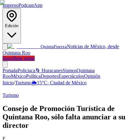
Impreso
Podcast
App
Edición
Noticias de México, desde
Quinta
Fuerza
Quintana Roo
Suscríbete gratis
Portada
Policiaca
🌀 Huracanes
Sismos
Quintana
Roo
México
Política
Deportes
Espectáculos
Opinión
Inicio
/
Turismo
🌦️
15
°C
·
Ciudad de México
Turismo
Consejo de Promoción Turística de
Quintana Roo, sólo falta anunciar a su
director
F