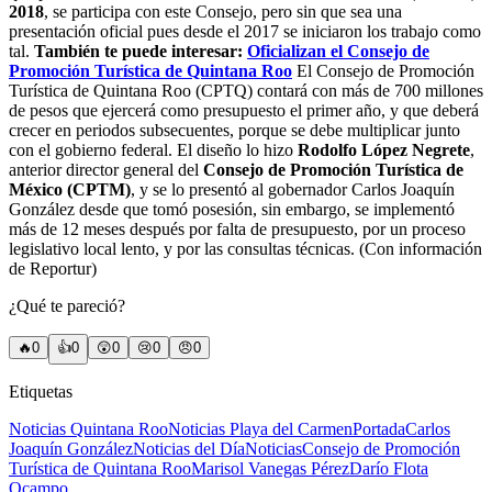
2018
, se participa con este Consejo, pero sin que sea una
presentación oficial pues desde el 2017 se iniciaron los trabajo como
tal.
También te puede interesar:
Oficializan el Consejo de
Promoción Turística de Quintana Roo
El Consejo de Promoción
Turística de Quintana Roo (CPTQ) contará con más de 700 millones
de pesos que ejercerá como presupuesto el primer año, y que deberá
crecer en periodos subsecuentes, porque se debe multiplicar junto
con el gobierno federal. El diseño lo hizo
Rodolfo López Negrete
,
anterior director general del
Consejo de Promoción Turística de
México (CPTM)
, y se lo presentó al gobernador Carlos Joaquín
González desde que tomó posesión, sin embargo, se implementó
más de 12 meses después por falta de presupuesto, por un proceso
legislativo local lento, y por las consultas técnicas. (Con información
de Reportur)
¿Qué te pareció?
🔥
0
👍
0
😲
0
😢
0
😠
0
Etiquetas
Noticias Quintana Roo
Noticias Playa del Carmen
Portada
Carlos
Joaquín González
Noticias del Día
Noticias
Consejo de Promoción
Turística de Quintana Roo
Marisol Vanegas Pérez
Darío Flota
Ocampo