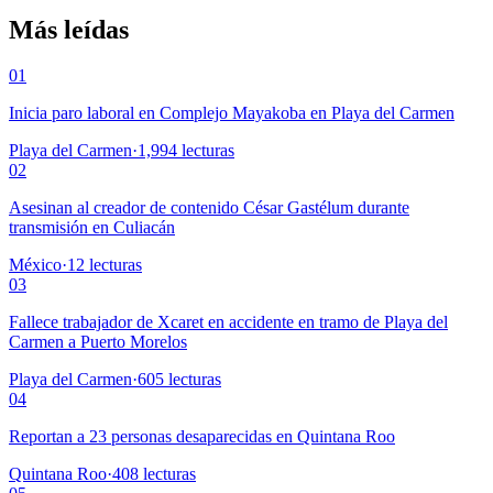
Más leídas
01
Inicia paro laboral en Complejo Mayakoba en Playa del Carmen
Playa del Carmen
·
1,994
lecturas
02
Asesinan al creador de contenido César Gastélum durante
transmisión en Culiacán
México
·
12
lecturas
03
Fallece trabajador de Xcaret en accidente en tramo de Playa del
Carmen a Puerto Morelos
Playa del Carmen
·
605
lecturas
04
Reportan a 23 personas desaparecidas en Quintana Roo
Quintana Roo
·
408
lecturas