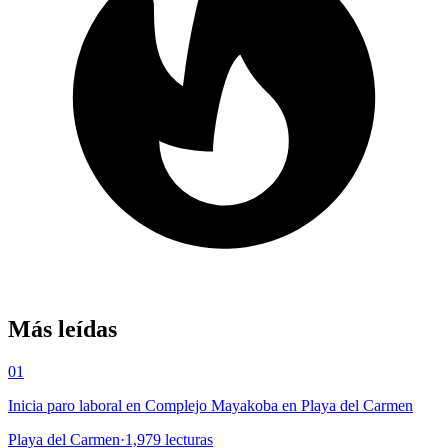
Más leídas
01
Inicia paro laboral en Complejo Mayakoba en Playa del Carmen
Playa del Carmen
·
1,979
lecturas