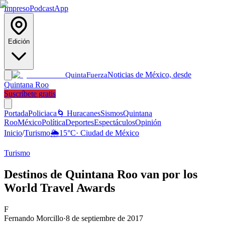
Impreso
Podcast
App
Edición
Noticias de México, desde
Quinta
Fuerza
Quintana Roo
Suscríbete gratis
Portada
Policiaca
🌀 Huracanes
Sismos
Quintana
Roo
México
Política
Deportes
Espectáculos
Opinión
Inicio
/
Turismo
🌦️
15
°C
·
Ciudad de México
Turismo
Destinos de Quintana Roo van por los
World Travel Awards
F
Fernando Morcillo
·
8 de septiembre de 2017