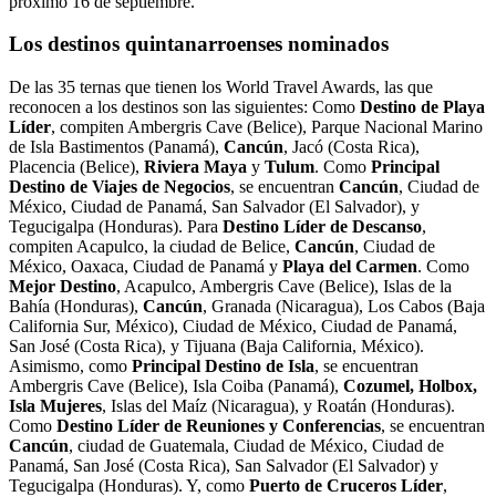
próximo 16 de septiembre.
Los destinos quintanarroenses nominados
De las 35 ternas que tienen los World Travel Awards, las que
reconocen a los destinos son las siguientes: Como
Destino de Playa
Líder
, compiten Ambergris Cave (Belice), Parque Nacional Marino
de Isla Bastimentos (Panamá),
Cancún
, Jacó (Costa Rica),
Placencia (Belice),
Riviera Maya
y
Tulum
. Como
Principal
Destino de Viajes de Negocios
, se encuentran
Cancún
, Ciudad de
México, Ciudad de Panamá, San Salvador (El Salvador), y
Tegucigalpa (Honduras). Para
Destino Líder de Descanso
,
compiten Acapulco, la ciudad de Belice,
Cancún
, Ciudad de
México, Oaxaca, Ciudad de Panamá y
Playa del Carmen
. Como
Mejor Destino
, Acapulco, Ambergris Cave (Belice), Islas de la
Bahía (Honduras),
Cancún
, Granada (Nicaragua), Los Cabos (Baja
California Sur, México), Ciudad de México, Ciudad de Panamá,
San José (Costa Rica), y Tijuana (Baja California, México).
Asimismo, como
Principal Destino de Isla
, se encuentran
Ambergris Cave (Belice), Isla Coiba (Panamá),
Cozumel, Holbox,
Isla Mujeres
, Islas del Maíz (Nicaragua), y Roatán (Honduras).
Como
Destino Líder de Reuniones y Conferencias
, se encuentran
Cancún
, ciudad de Guatemala, Ciudad de México, Ciudad de
Panamá, San José (Costa Rica), San Salvador (El Salvador) y
Tegucigalpa (Honduras). Y, como
Puerto de Cruceros Líder
,