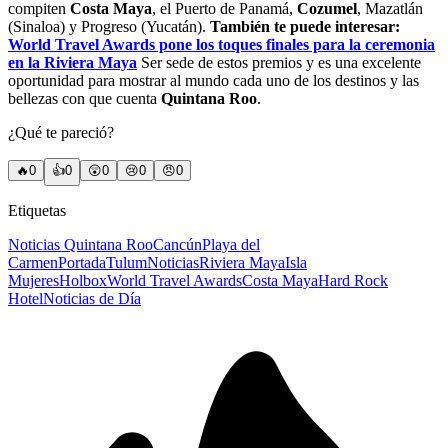
compiten
Costa Maya
, el Puerto de Panamá,
Cozumel
, Mazatlán
(Sinaloa) y Progreso (Yucatán).
También te puede interesar:
World Travel Awards pone los toques finales para la ceremonia
en la Riviera Maya
Ser sede de estos premios y es una excelente
oportunidad para mostrar al mundo cada uno de los destinos y las
bellezas con que cuenta
Quintana Roo
.
¿Qué te pareció?
🔥
0
👍
0
😲
0
😢
0
😠
0
Etiquetas
Noticias Quintana Roo
Cancún
Playa del
Carmen
Portada
Tulum
Noticias
Riviera Maya
Isla
Mujeres
Holbox
World Travel Awards
Costa Maya
Hard Rock
Hotel
Noticias de Día