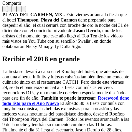
Compartir
PLAYA DEL CARMEN, MX.-
Este viernes arranca la fiesta que
el hotel
Thompson Playa del Carmen
tiene preparada para
despedir el año, el cual cerrará con broche de oro la noche del 31 de
diciembre con el concierto privado de
Jason Derulo
, uno de los
artistas del momento, que este año llegó al Top Ten de los videos
más vistos en You Tube con su sencillo ‘Swalla’, en donde
colaboraron Nicky Minaj y Ty Dolla Sign.
Recibir el 2018 en grande
La fiesta se llevará a cabo en el Rooftop del hotel, que además de
con una alberca Infinity y lujosas cabañas también tiene un concepto
culinario único en el restaurante CATCH. Pero desde este viernes
29, se da el banderazo inicial a la fiesta con música en vivo,
reconocidos DJ’s, y un menú de coctelería especialmente diseñado
para este fin de año.
También te puede interesar:
Rosewood tiene
todo listo para el Año Nuevo
El sábado 30 la fiesta continúa con
muy buena música, las bebidas exclusivas para la ocasión y las
mejores vistas nocturnas del paradisiaco destino, desde el Rooftop
del Thompson Playa del Carmen. Todos los eventos arrancarán a las
9 de la noche y tendrán su momento cumbre a las 11 horas.
Finalmente el día 31 llega al escenario, Jason Derulo de 28 años,