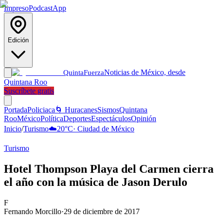
Impreso
Podcast
App
Edición
Noticias de México, desde
Quinta
Fuerza
Quintana Roo
Suscríbete gratis
Portada
Policiaca
🌀 Huracanes
Sismos
Quintana
Roo
México
Política
Deportes
Espectáculos
Opinión
Inicio
/
Turismo
☁️
20
°C
·
Ciudad de México
Turismo
Hotel Thompson Playa del Carmen cierra
el año con la música de Jason Derulo
F
Fernando Morcillo
·
29 de diciembre de 2017