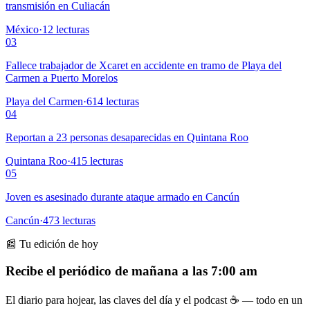
transmisión en Culiacán
México
·
12
lecturas
03
Fallece trabajador de Xcaret en accidente en tramo de Playa del
Carmen a Puerto Morelos
Playa del Carmen
·
614
lecturas
04
Reportan a 23 personas desaparecidas en Quintana Roo
Quintana Roo
·
415
lecturas
05
Joven es asesinado durante ataque armado en Cancún
Cancún
·
473
lecturas
📰 Tu edición de hoy
Recibe el periódico de mañana a las 7:00 am
El diario para hojear, las claves del día y el podcast ☕ — todo en un