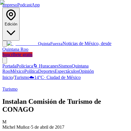
Impreso
Podcast
App
Edición
Noticias de México, desde
Quinta
Fuerza
Quintana Roo
Suscríbete gratis
Portada
Policiaca
🌀 Huracanes
Sismos
Quintana
Roo
México
Política
Deportes
Espectáculos
Opinión
Inicio
/
Turismo
☁️
14
°C
·
Ciudad de México
Turismo
Instalan Comisión de Turismo de
CONAGO
M
Michel Muñoz
·
5 de abril de 2017