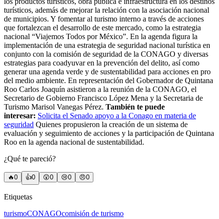
los productos turísticos, obra pública e infraestructura en los destinos
turísticos, además de mejorar la relación con la asociación nacional
de municipios. Y fomentar al turismo interno a través de acciones
que fortalezcan el desarrollo de este mercado, como la estrategia
nacional “Viajemos Todos por México”. En la agenda figura la
implementación de una estrategia de seguridad nacional turística en
conjunto con la comisión de seguridad de la CONAGO y diversas
estrategias para coadyuvar en la prevención del delito, así como
generar una agenda verde y de sustentabilidad para acciones en pro
del medio ambiente. En representación del Gobernador de Quintana
Roo Carlos Joaquín asistieron a la reunión de la CONAGO, el
Secretario de Gobierno Francisco López Mena y la Secretaria de
Turismo Marisol Vanegas Pérez.
También te puede
interesar:
Solicita el Senado apoyo a la Conago en materia de
seguridad
Quienes propusieron la creación de un sistema de
evaluación y seguimiento de acciones y la participación de Quintana
Roo en la agenda nacional de sustentabilidad.
¿Qué te pareció?
🔥
0
👍
0
😲
0
😢
0
😠
0
Etiquetas
turismo
CONAGO
comisión de turismo