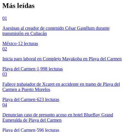
Más leídas
01
Asesinan al creador de contenido César Gastélum durante
transmisión en Culiacán
México
·
12
lecturas
02
Inicia paro laboral en Complejo Mayakoba en Playa del Carmen
Playa del Carmen
·
1,998
lecturas
03
Fallece trabajador de Xcaret en accidente en tramo de Playa del
Carmen a Puerto Morelos
Playa del Carmen
·
623
lecturas
04
Denuncian caso de presunto acoso en hotel BlueBay Grand
Esmeralda de Playa del Carmen
Playa del Carmen
·
596
lecturas