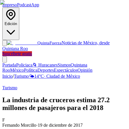
Impreso
Podcast
App
Edición
Noticias de México, desde
Quinta
Fuerza
Quintana Roo
Suscríbete gratis
Portada
Policiaca
🌀 Huracanes
Sismos
Quintana
Roo
México
Política
Deportes
Espectáculos
Opinión
Inicio
/
Turismo
🌤️
14
°C
·
Ciudad de México
Turismo
La industria de cruceros estima 27.2
millones de pasajeros para el 2018
F
Fernando Morcillo
·
19 de diciembre de 2017