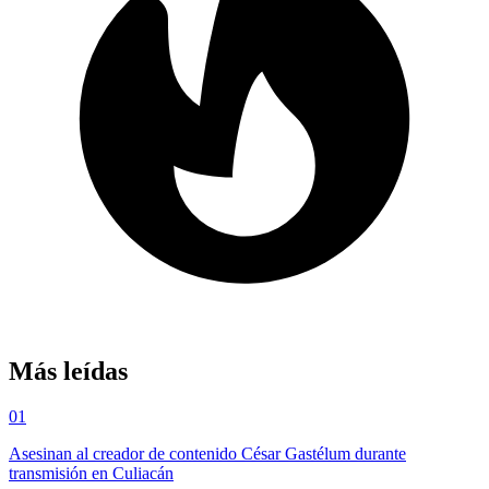
Más leídas
01
Asesinan al creador de contenido César Gastélum durante
transmisión en Culiacán