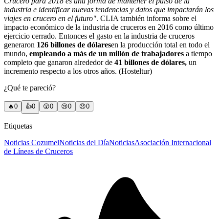
Crucero para 2018 es una forma de mantener el pulso de la
industria e identificar nuevas tendencias y datos que impactarán los
viajes en crucero en el futuro"
. CLIA también informa sobre el
impacto económico de la industria de cruceros en 2016 como último
ejercicio cerrado. Entonces el gasto en la industria de cruceros
generaron
126 billones de dólares
en la producción total en todo el
mundo,
empleando a más de un millón de
trabajadores
a tiempo
completo que ganaron alrededor de
41 billones de dólares,
un
incremento respecto a los otros años. (Hosteltur)
¿Qué te pareció?
🔥
0
👍
0
😲
0
😢
0
😠
0
Etiquetas
Noticias Cozumel
Noticias del Día
Noticias
Asociación Internacional
de Líneas de Cruceros