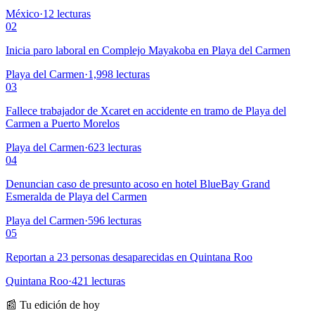
México
·
12
lecturas
02
Inicia paro laboral en Complejo Mayakoba en Playa del Carmen
Playa del Carmen
·
1,998
lecturas
03
Fallece trabajador de Xcaret en accidente en tramo de Playa del
Carmen a Puerto Morelos
Playa del Carmen
·
623
lecturas
04
Denuncian caso de presunto acoso en hotel BlueBay Grand
Esmeralda de Playa del Carmen
Playa del Carmen
·
596
lecturas
05
Reportan a 23 personas desaparecidas en Quintana Roo
Quintana Roo
·
421
lecturas
📰 Tu edición de hoy