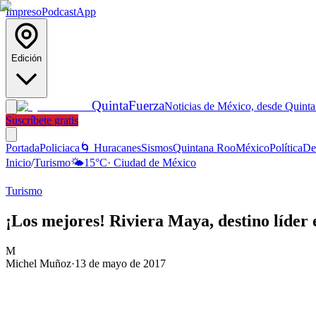
Impreso
Podcast
App
Edición
Quinta
Fuerza
Noticias de México, desde Quint
Suscríbete gratis
Portada
Policiaca
🌀 Huracanes
Sismos
Quintana Roo
México
Política
De
Inicio
/
Turismo
🌤️
15
°C
·
Ciudad de México
Turismo
¡Los mejores! Riviera Maya, destino líder
M
Michel Muñoz
·
13 de mayo de 2017