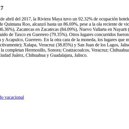
17
e abril del 2017, la Riviera Maya tuvo un 92.32% de ocupación hoteler
e Quintana Roo, alcanzó hasta un 86.69%, pese a la ola reciente de vio
86.36%), Zacatecas en Zacatecas (84.09%), Nuevo Vallarta en Nayarit (
uido de Taxco en Guerrero (79.35%). Otros lugares concurridos fueron 
a y Acapulco, Guerrero. En la otra cara de la moneda, los lugares que 
tivamente); Xalapa, Veracruz (38.85%) y San Juan de los Lagos, Jali
a la completan Hermosillo, Sonora; Coatzacoalcos, Veracruz; Chihuahua
iudad Juárez, Chihuahua y Guadalajara, Jalisco.
do vacacional