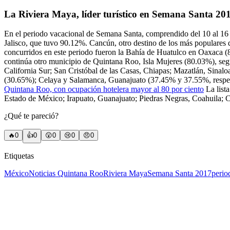
La Riviera Maya, líder turístico en Semana Santa 20
En el periodo vacacional de Semana Santa, comprendido del 10 al 16 d
Jalisco, que tuvo 90.12%. Cancún, otro destino de los más populares d
concurridos en este periodo fueron la Bahía de Huatulco en Oaxaca (
continúa otro municipio de Quintana Roo, Isla Mujeres (80.03%), seg
California Sur; San Cristóbal de las Casas, Chiapas; Mazatlán, Sinalo
(30.65%); Celaya y Salamanca, Guanajuato (37.45% y 37.55%, respec
Quintana Roo, con ocupación hotelera mayor al 80 por ciento
La list
Estado de México; Irapuato, Guanajuato; Piedras Negras, Coahuila; C
¿Qué te pareció?
🔥
0
👍
0
😲
0
😢
0
😠
0
Etiquetas
México
Noticias Quintana Roo
Riviera Maya
Semana Santa 2017
perio