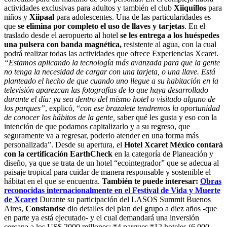
actividades exclusivas para adultos y también el club
Xiiquillos
para
niños y
Xiipaal
para adolescentes. Una de las particularidades es
que
se elimina por completo el uso de llaves y tarjetas
. En el
traslado desde el aeropuerto al hotel
se les entrega a los huéspedes
una pulsera con banda magnética,
resistente al agua, con la cual
podrá realizar todas las actividades que ofrece Experiencias Xcaret.
“Estamos aplicando la tecnología más avanzada
para que la gente
no tenga la necesidad de cargar con una tarjeta, o una llave. Está
planteado el hecho de que cuando uno llegue a su habitación en la
televisión aparezcan las fotografías de lo que haya desarrollado
durante el día: ya sea dentro del mismo hotel o visitado alguno de
los parques”
, explicó, “
con ese brazalete tendremos la oportunidad
de conocer los hábitos de la gente,
saber qué les gusta y eso con la
intención de que podamos capitalizarlo y a su regreso, que
seguramente va a regresar, poderlo atender en una forma más
personalizada”. Desde su apertura, el
Hotel Xcaret México contará
con la certificación EarthCheck
en la categoría de Planeación y
diseño, ya que se trata de un hotel “ecointegrador” que se adecua al
paisaje tropical para cuidar de manera responsable y sostenible el
hábitat en el que se encuentra.
También te puede interesar:
Obras
reconocidas internacionalmente en el Festival de Vida y Muerte
de Xcaret
Durante su participación del LASOS Summit Buenos
Aires,
Constandse
dio detalles del plan del grupo a diez años -que
en parte ya está ejecutado- y el cual demandará una inversión
cercana a los US$ 2000 millones: *4 parques *12 hoteles (6.000