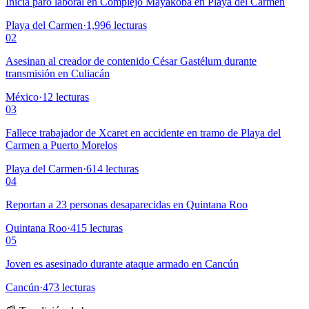
Inicia paro laboral en Complejo Mayakoba en Playa del Carmen
Playa del Carmen
·
1,996
lecturas
02
Asesinan al creador de contenido César Gastélum durante
transmisión en Culiacán
México
·
12
lecturas
03
Fallece trabajador de Xcaret en accidente en tramo de Playa del
Carmen a Puerto Morelos
Playa del Carmen
·
614
lecturas
04
Reportan a 23 personas desaparecidas en Quintana Roo
Quintana Roo
·
415
lecturas
05
Joven es asesinado durante ataque armado en Cancún
Cancún
·
473
lecturas