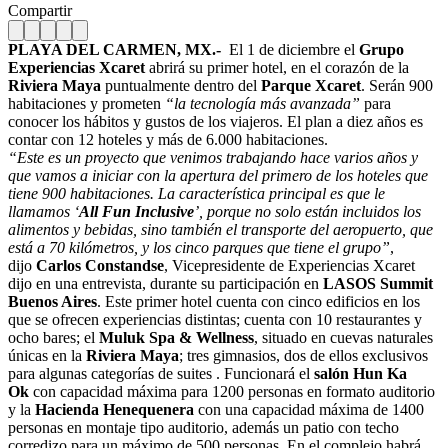
Compartir
PLAYA DEL CARMEN, MX.-
El 1 de diciembre el
Grupo
Experiencias Xcaret
abrirá su primer hotel, en el corazón de la
Riviera Maya
puntualmente dentro del
Parque Xcaret
. Serán 900
habitaciones y prometen
“la tecnología más avanzada”
para
conocer los hábitos y gustos de los viajeros. El plan a diez años es
contar con 12 hoteles y más de 6.000 habitaciones.
“Este es un
proyecto que venimos trabajando hace varios años y
que vamos a iniciar con la apertura del primero de los hoteles
que
tiene 900 habitaciones. La característica principal es que le
llamamos ‘
All Fun Inclusive
’, porque no solo están incluidos los
alimentos y bebidas, sino también el transporte del aeropuerto, que
está a 70 kilómetros, y los cinco parques que tiene el grupo”
,
dijo
Carlos Constandse
, Vicepresidente de Experiencias Xcaret
dijo en una entrevista, durante su participación en
LASOS Summit
Buenos Aires
. Este primer hotel cuenta con cinco edificios
en los
que se ofrecen experiencias distintas; cuenta con 10 restaurantes y
ocho bares; el
Muluk Spa & Wellness
, situado en cuevas naturales
únicas en la
Riviera Maya
; tres gimnasios, dos de ellos exclusivos
para algunas categorías de suites . Funcionará el
s
alón Hun Ka
Ok
con capacidad máxima para 1200 personas en formato auditorio
y la
Hacienda Henequenera
con una capacidad máxima de 1400
personas en montaje tipo auditorio, además un patio con techo
corredizo para un máximo de 500 personas. En el complejo habrá