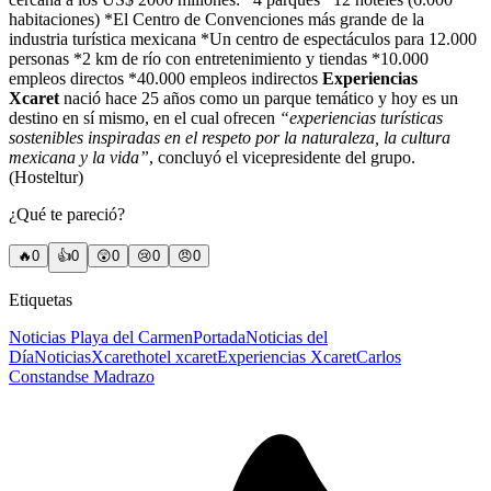
habitaciones) *El Centro de Convenciones más grande de la
industria turística mexicana *Un centro de espectáculos para 12.000
personas *2 km de río con entretenimiento y tiendas *10.000
empleos directos *40.000 empleos indirectos
Experiencias
Xcaret
nació hace 25 años como un parque temático y hoy es un
destino en sí mismo, en el cual ofrecen
“experiencias turísticas
sostenibles inspiradas en el respeto por la naturaleza, la cultura
mexicana y la vida”
, concluyó el vicepresidente del grupo.
(Hosteltur)
¿Qué te pareció?
🔥
0
👍
0
😲
0
😢
0
😠
0
Etiquetas
Noticias Playa del Carmen
Portada
Noticias del
Día
Noticias
Xcaret
hotel xcaret
Experiencias Xcaret
Carlos
Constandse Madrazo