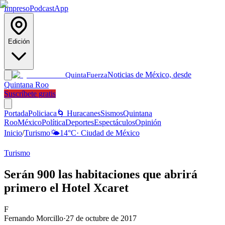
Impreso
Podcast
App
Edición
Noticias de México, desde
Quinta
Fuerza
Quintana Roo
Suscríbete gratis
Portada
Policiaca
🌀 Huracanes
Sismos
Quintana
Roo
México
Política
Deportes
Espectáculos
Opinión
Inicio
/
Turismo
🌤️
14
°C
·
Ciudad de México
Turismo
Serán 900 las habitaciones que abrirá
primero el Hotel Xcaret
F
Fernando Morcillo
·
27 de octubre de 2017