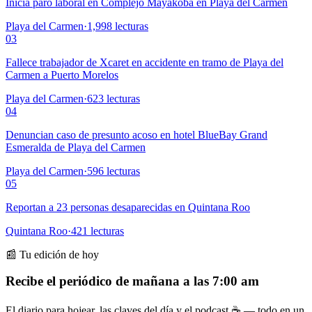
Inicia paro laboral en Complejo Mayakoba en Playa del Carmen
Playa del Carmen
·
1,998
lecturas
03
Fallece trabajador de Xcaret en accidente en tramo de Playa del
Carmen a Puerto Morelos
Playa del Carmen
·
623
lecturas
04
Denuncian caso de presunto acoso en hotel BlueBay Grand
Esmeralda de Playa del Carmen
Playa del Carmen
·
596
lecturas
05
Reportan a 23 personas desaparecidas en Quintana Roo
Quintana Roo
·
421
lecturas
📰 Tu edición de hoy
Recibe el periódico de mañana a las 7:00 am
El diario para hojear, las claves del día y el podcast ☕ — todo en un