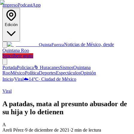
Impreso
Podcast
App
Edición
Noticias de México, desde
Quinta
Fuerza
Quintana Roo
Suscríbete gratis
Portada
Policiaca
🌀 Huracanes
Sismos
Quintana
Roo
México
Política
Deportes
Espectáculos
Opinión
Inicio
/
Viral
☁️
14
°C
·
Ciudad de México
Viral
A patadas, mata al presunto abusador de
su hija y lo detienen
A
Areli Pérez
·
9 de diciembre de 2021
·
2
min de lectura