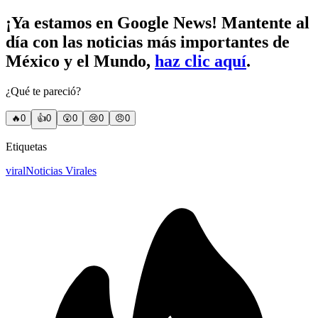
¡Ya estamos en Google News! Mantente al
día con las noticias más importantes de
México y el Mundo,
haz clic aquí
.
¿Qué te pareció?
🔥
0
👍
0
😲
0
😢
0
😠
0
Etiquetas
viral
Noticias Virales