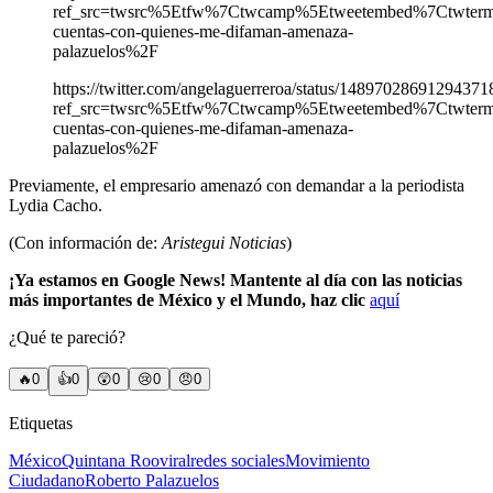
ref_src=twsrc%5Etfw%7Ctwcamp%5Etweetembed%7Ctwterm
cuentas-con-quienes-me-difaman-amenaza-
palazuelos%2F
https://twitter.com/angelaguerreroa/status/14897028691294371
ref_src=twsrc%5Etfw%7Ctwcamp%5Etweetembed%7Ctwterm
cuentas-con-quienes-me-difaman-amenaza-
palazuelos%2F
Previamente, el empresario amenazó con demandar a la periodista
Lydia Cacho.
(Con información de:
Aristegui Noticias
)
¡Ya estamos en Google News! Mantente al día con las noticias
más importantes de México y el Mundo, haz clic
aquí
¿Qué te pareció?
🔥
0
👍
0
😲
0
😢
0
😠
0
Etiquetas
México
Quintana Roo
viral
redes sociales
Movimiento
Ciudadano
Roberto Palazuelos