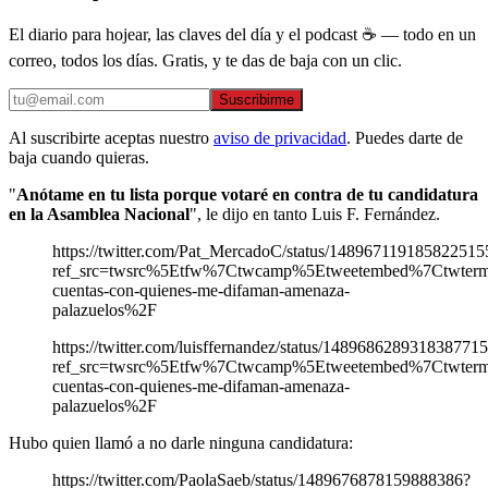
El diario para hojear, las claves del día y el podcast ☕ — todo en un
correo, todos los días. Gratis, y te das de baja con un clic.
Suscribirme
Al suscribirte aceptas nuestro
aviso de privacidad
. Puedes darte de
baja cuando quieras.
"
Anótame en tu lista porque votaré en contra de tu candidatura
en la Asamblea Nacional
", le dijo en tanto Luis F. Fernández.
https://twitter.com/Pat_MercadoC/status/148967119185822515
ref_src=twsrc%5Etfw%7Ctwcamp%5Etweetembed%7Ctwterm
cuentas-con-quienes-me-difaman-amenaza-
palazuelos%2F
https://twitter.com/luisffernandez/status/148968628931838771
ref_src=twsrc%5Etfw%7Ctwcamp%5Etweetembed%7Ctwterm
cuentas-con-quienes-me-difaman-amenaza-
palazuelos%2F
Hubo quien llamó a no darle ninguna candidatura:
https://twitter.com/PaolaSaeb/status/1489676878159888386?