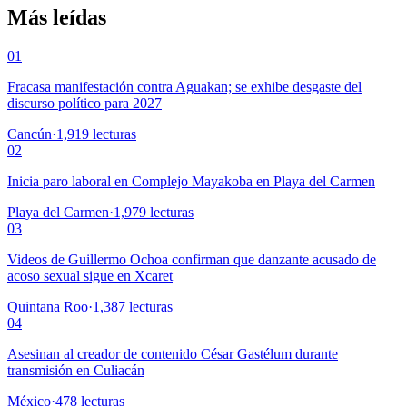
Más leídas
01
Fracasa manifestación contra Aguakan; se exhibe desgaste del
discurso político para 2027
Cancún
·
1,919
lecturas
02
Inicia paro laboral en Complejo Mayakoba en Playa del Carmen
Playa del Carmen
·
1,979
lecturas
03
Videos de Guillermo Ochoa confirman que danzante acusado de
acoso sexual sigue en Xcaret
Quintana Roo
·
1,387
lecturas
04
Asesinan al creador de contenido César Gastélum durante
transmisión en Culiacán
México
·
478
lecturas