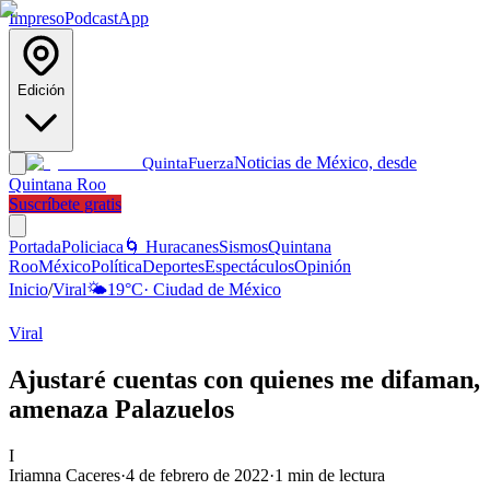
Impreso
Podcast
App
Edición
Noticias de México, desde
Quinta
Fuerza
Quintana Roo
Suscríbete gratis
Portada
Policiaca
🌀 Huracanes
Sismos
Quintana
Roo
México
Política
Deportes
Espectáculos
Opinión
Inicio
/
Viral
🌤️
19
°C
·
Ciudad de México
Viral
Ajustaré cuentas con quienes me difaman,
amenaza Palazuelos
I
Iriamna Caceres
·
4 de febrero de 2022
·
1
min de lectura