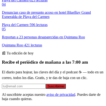
Playa del Carmen
·
623
lecturas
04
Denuncian caso de presunto acoso en hotel BlueBay Grand
Esmeralda de Playa del Carmen
Playa del Carmen
·
596
lecturas
05
Reportan a 23 personas desaparecidas en Quintana Roo
Quintana Roo
·
421
lecturas
📰 Tu edición de hoy
Recibe el periódico de mañana a las 7:00 am
El diario para hojear, las claves del día y el podcast ☕ — todo en un
correo, todos los días. Gratis, y te das de baja con un clic.
Suscribirme
Al suscribirte aceptas nuestro
aviso de privacidad
. Puedes darte de
baja cuando quieras.