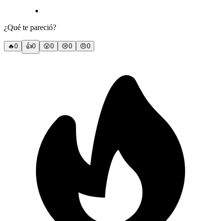
¿Qué te pareció?
🔥
0
👍
0
😲
0
😢
0
😠
0