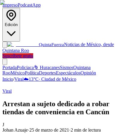
Impreso
Podcast
App
Edición
Noticias de México, desde
Quinta
Fuerza
Quintana Roo
Suscríbete gratis
Portada
Policiaca
🌀 Huracanes
Sismos
Quintana
Roo
México
Política
Deportes
Espectáculos
Opinión
Inicio
/
Viral
☁️
13
°C
·
Ciudad de México
Viral
Arrestan a sujeto dedicado a robar
tiendas de conveniencia en Cancún
J
Johan Azuaje
·
25 de marzo de 2021
·
2
min de lectura