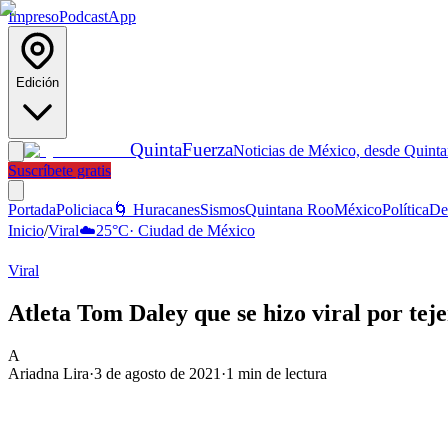
Impreso
Podcast
App
Edición
Quinta
Fuerza
Noticias de México, desde Quint
Suscríbete gratis
Portada
Policiaca
🌀 Huracanes
Sismos
Quintana Roo
México
Política
De
Inicio
/
Viral
☁️
25
°C
·
Ciudad de México
Viral
Atleta Tom Daley que se hizo viral por tej
A
Ariadna Lira
·
3 de agosto de 2021
·
1
min de lectura