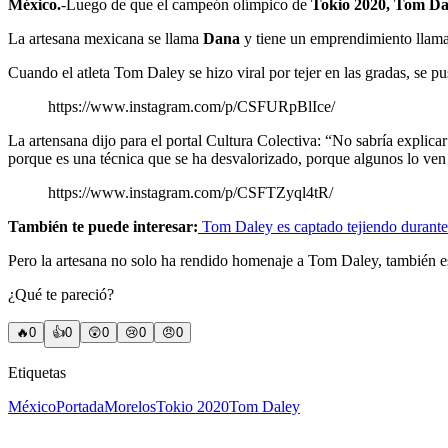
México.
-Luego de que el campeón olímpico de
Tokio 2020, Tom D
La artesana mexicana se llama
Dana
y tiene un emprendimiento lla
Cuando el atleta Tom Daley se hizo viral por tejer en las gradas, se 
https://www.instagram.com/p/CSFURpBlIce/
La artensana dijo para el portal Cultura Colectiva: “No sabría explic
porque es una técnica que se ha desvalorizado, porque algunos lo ve
https://www.instagram.com/p/CSFTZyql4tR/
También te puede interesar:
Tom Daley es captado tejiendo durant
Pero la artesana no solo ha rendido homenaje a Tom Daley, también 
¿Qué te pareció?
🔥
0
👍
0
😲
0
😢
0
😠
0
Etiquetas
México
Portada
Morelos
Tokio 2020
Tom Daley