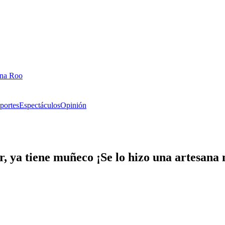
ana Roo
portes
Espectáculos
Opinión
er, ya tiene muñeco ¡Se lo hizo una artesana