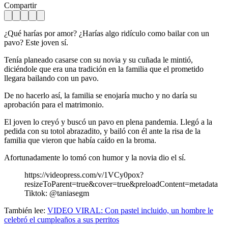
Compartir
¿Qué harías por amor? ¿Harías algo ridículo como bailar con un
pavo? Este joven sí.
Tenía planeado casarse con su novia y su cuñada le mintió,
diciéndole que era una tradición en la familia que el prometido
llegara bailando con un pavo.
De no hacerlo así, la familia se enojaría mucho y no daría su
aprobación para el matrimonio.
El joven lo creyó y buscó un pavo en plena pandemia. Llegó a la
pedida con su totol abrazadito, y bailó con él ante la risa de la
familia que vieron que había caído en la broma.
Afortunadamente lo tomó con humor y la novia dio el sí.
https://videopress.com/v/1VCy0pox?
resizeToParent=true&cover=true&preloadContent=metadata
Tiktok: @taniasegm
También lee:
VIDEO VIRAL: Con pastel incluido, un hombre le
celebró el cumpleaños a sus perritos