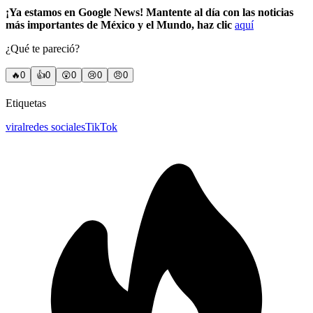
¡Ya estamos en Google News! Mantente al día con las noticias
más importantes de México y el Mundo, haz clic
aquí
¿Qué te pareció?
🔥
0
👍
0
😲
0
😢
0
😠
0
Etiquetas
viral
redes sociales
TikTok