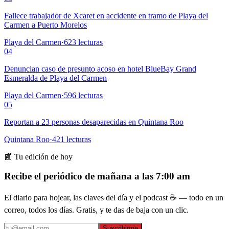
Fallece trabajador de Xcaret en accidente en tramo de Playa del
Carmen a Puerto Morelos
Playa del Carmen
·
623
lecturas
04
Denuncian caso de presunto acoso en hotel BlueBay Grand
Esmeralda de Playa del Carmen
Playa del Carmen
·
596
lecturas
05
Reportan a 23 personas desaparecidas en Quintana Roo
Quintana Roo
·
421
lecturas
📰 Tu edición de hoy
Recibe el periódico de mañana a las 7:00 am
El diario para hojear, las claves del día y el podcast ☕ — todo en un
correo, todos los días. Gratis, y te das de baja con un clic.
Suscribirme