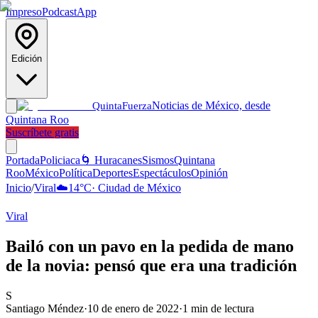
Impreso
Podcast
App
Edición
Noticias de México, desde
Quinta
Fuerza
Quintana Roo
Suscríbete gratis
Portada
Policiaca
🌀 Huracanes
Sismos
Quintana
Roo
México
Política
Deportes
Espectáculos
Opinión
Inicio
/
Viral
☁️
14
°C
·
Ciudad de México
Viral
Bailó con un pavo en la pedida de mano
de la novia: pensó que era una tradición
S
Santiago Méndez
·
10 de enero de 2022
·
1
min de lectura